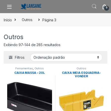
Saltar para navegação
Pular para o conteúdo
0
Início
Outros
Página 3
Outros
Exibindo 97–144 de 285 resultados
Filtros
Ferramentas
,
Outros
Outros
CAIXA MASSA – 20L
CAIXA MEIA ESQUADRIA-
VONDER