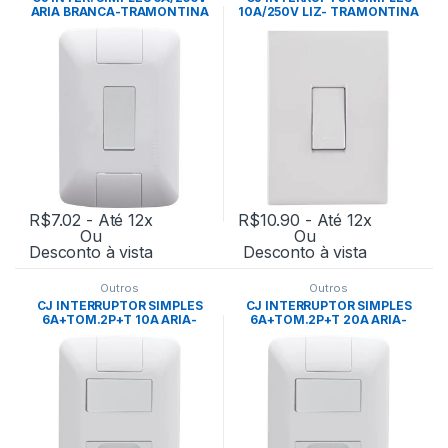
ARIA BRANCA-TRAMONTINA
10A/250V LIZ- TRAMONTINA
R$
7.02
- Até 12x
R$
10.90
- Até 12x
Ou
Ou
Desconto à vista
Desconto à vista
Outros
Outros
CJ INTERRUPTOR SIMPLES
CJ INTERRUPTOR SIMPLES
6A+TOM.2P+T 10A ARIA-
6A+TOM.2P+T 20A ARIA-
TRAMONTINA
TRAMONTINA