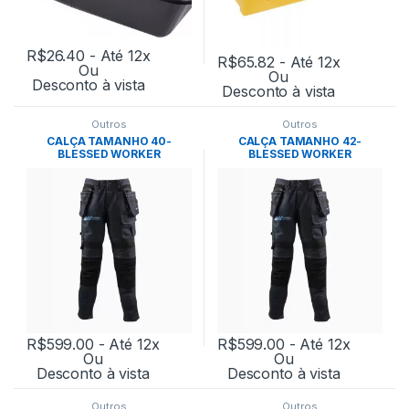
R$
26.40
- Até 12x
R$
65.82
- Até 12x
Ou
Ou
Desconto à vista
Desconto à vista
Outros
Outros
CALÇA TAMANHO 40-
CALÇA TAMANHO 42-
BLESSED WORKER
BLESSED WORKER
R$
599.00
- Até 12x
R$
599.00
- Até 12x
Ou
Ou
Desconto à vista
Desconto à vista
Outros
Outros