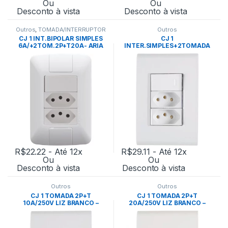
Ou
Ou
Desconto à vista
Desconto à vista
Outros
,
TOMADA/INTERRUPTOR
Outros
CJ 1 INT.BIPOLAR SIMPLES
CJ 1
6A/+2TOM.2P+T20A- ARIA
INTER.SIMPLES+2TOMADA
2P+T 20A- LIZ BRANCO –
TRAMONTINA
R$
22.22
- Até 12x
R$
29.11
- Até 12x
Ou
Ou
Desconto à vista
Desconto à vista
Outros
Outros
CJ 1 TOMADA 2P+T
CJ 1 TOMADA 2P+T
10A/250V LIZ BRANCO –
20A/250V LIZ BRANCO –
TRAMONTINA
TRAMONTINA