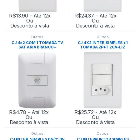
R$
13.90
- Até 12x
R$
24.37
- Até 12x
Ou
Ou
Desconto à vista
Desconto à vista
Outros
Outros
CJ 4×2 COM 1 TOMADA TV
CJ 4X2 INTER.SIMPLES +1
SAT ARIA BRANCO –
TOMADA 2P+T 20A-LIZ
TRAMONTINA
BRANCO-TRAMONTINA
R$
4.78
- Até 12x
R$
25.72
- Até 12x
Ou
Ou
Desconto à vista
Desconto à vista
Outros
Outros
CJ INTER. SIMPLES 6A/250V
CJ INTERRUPTOR SIMPLES