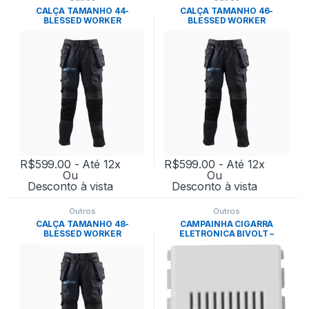
CALÇA TAMANHO 44-
CALÇA TAMANHO 46-
BLESSED WORKER
BLESSED WORKER
R$
599.00
- Até 12x
R$
599.00
- Até 12x
Ou
Ou
Desconto à vista
Desconto à vista
Outros
Outros
CALÇA TAMANHO 48-
CAMPAINHA CIGARRA
BLESSED WORKER
ELETRONICA BIVOLT –
TRAMONTINA