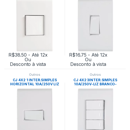
R$
38.50
- Até 12x
R$
16.75
- Até 12x
Ou
Ou
Desconto à vista
Desconto à vista
Outros
Outros
CJ 4X2 1 INTER.SIMPLES
CJ 4X2 3INTER.SIMPLES
HORIZONTAL 10A/250V LIZ
10A/250V-LIZ BRANCO-
BRANCO – TRAMONTINA
TRAMONTINA