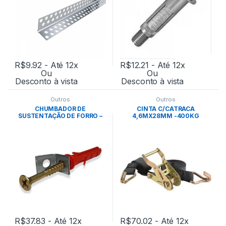
R$
9.92
- Até 12x
R$
12.21
- Até 12x
Ou
Ou
Desconto à vista
Desconto à vista
Outros
Outros
CHUMBADOR DE
CINTA C/CATRACA
SUSTENTAÇÃO DE FORRO –
4,6MX28MM -400KG
WELIFIX
VONDER
R$
37.83
- Até 12x
R$
70.02
- Até 12x