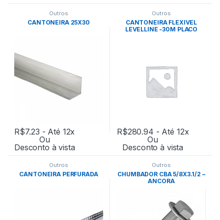
Outros
Outros
CANTONEIRA 25X30
CANTONEIRA FLEXIVEL
LEVELLINE -30M PLACO
R$
7.23
- Até 12x
R$
280.94
- Até 12x
Ou
Ou
Desconto à vista
Desconto à vista
Outros
Outros
CANTONEIRA PERFURADA
CHUMBADOR CBA 5/8X3.1/2 –
ANCORA