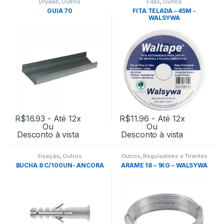
Drywall
,
Outros
Fitas
,
Outros
GUIA 70
FITA TELADA – 45M -
WALSYWA
R$
16.93
- Até 12x
R$
11.96
- Até 12x
Ou
Ou
Desconto à vista
Desconto à vista
Fixação
,
Outros
Outros
,
Reguladores e Tirantes
BUCHA 8 C/100UN- ANCORA
ARAME 18 – 1KG – WALSYWA