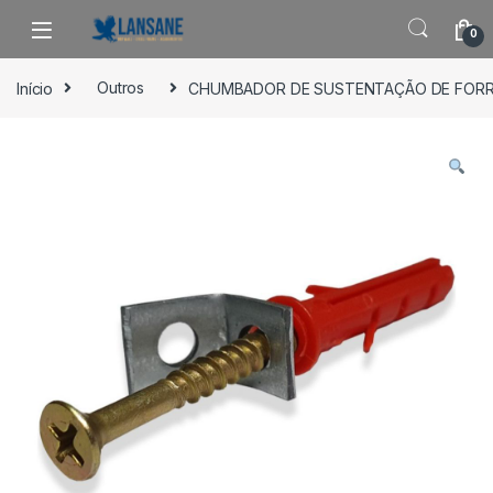
Saltar para navegação
Pular para o conteúdo
0
Início
Outros
CHUMBADOR DE SUSTENTAÇÃO DE FORRO