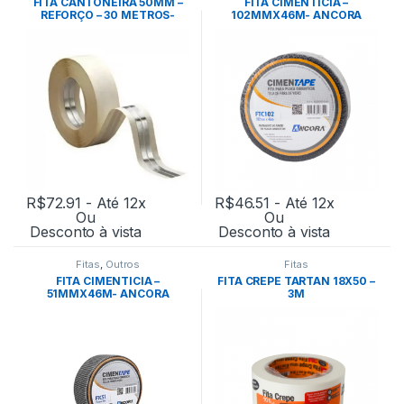
FITA CANTONEIRA 50MM –
FITA CIMENTICIA –
REFORÇO – 30 METROS-
102MMX46M- ANCORA
ANCORA
R$
72.91
- Até 12x
R$
46.51
- Até 12x
Ou
Ou
Desconto à vista
Desconto à vista
Fitas
,
Outros
Fitas
FITA CIMENTICIA –
FITA CREPE TARTAN 18X50 –
51MMX46M- ANCORA
3M