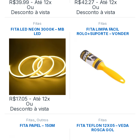
R$
39.99
- Até 12x
R$
42.27
- Até 12x
Ou
Ou
Desconto à vista
Desconto à vista
Fitas
Fitas
FITA LED NEON 3000K – MB
FITA LIMPA FÁCIL
LED
ROLO+SUPORTE – VONDER
R$
17.05
- Até 12x
Ou
Desconto à vista
Fitas
,
Outros
Fitas
FITA PAPEL – 150M
FITA TEFLON 12X05 – VEDA
ROSCA GOL