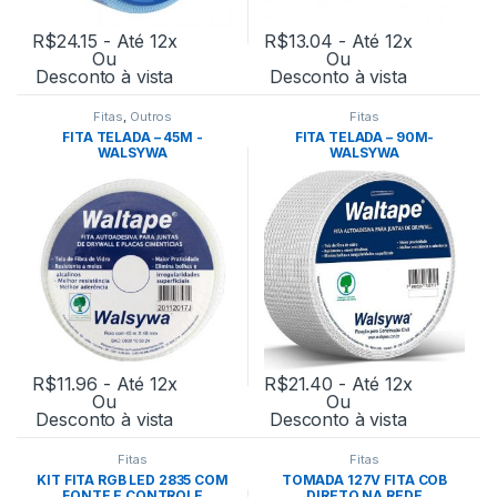
R$
24.15
- Até 12x
R$
13.04
- Até 12x
Ou
Ou
Desconto à vista
Desconto à vista
Fitas
,
Outros
Fitas
FITA TELADA – 45M -
FITA TELADA – 90M-
WALSYWA
WALSYWA
R$
11.96
- Até 12x
R$
21.40
- Até 12x
Ou
Ou
Desconto à vista
Desconto à vista
Fitas
Fitas
KIT FITA RGB LED 2835 COM
TOMADA 127V FITA COB
FONTE E CONTROLE
DIRETO NA REDE