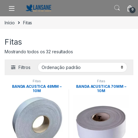
Saltar para navegação
Pular para o conteúdo
0
Início
Fitas
Fitas
Mostrando todos os 32 resultados
Filtros
Fitas
Fitas
BANDA ACÚSTICA 48MM –
BANDA ACÚSTICA 70MM –
10M
10M