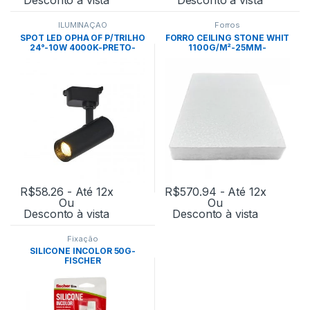
ILUMINAÇÃO
Forros
SPOT LED OPHA OF P/TRILHO
FORRO CEILING STONE WHIT
24°-10W 4000K-PRETO-
1100G/M²-25MM-
NORDECOR
0,622X1,244M CX: 14PÇ –
ECOFIBER
R$
58.26
- Até 12x
R$
570.94
- Até 12x
Ou
Ou
Desconto à vista
Desconto à vista
Fixação
SILICONE INCOLOR 50G-
FISCHER