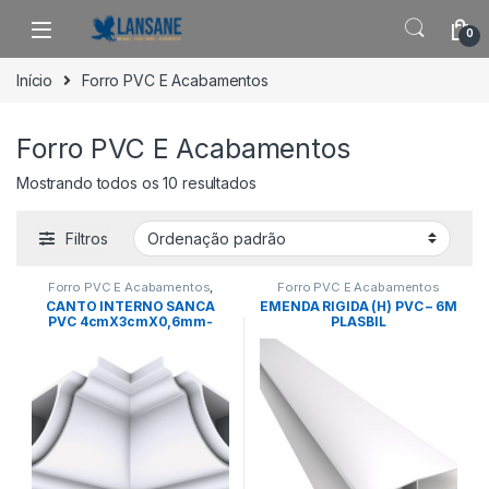
Saltar para navegação
Pular para o conteúdo
0
Início
Forro PVC E Acabamentos
Forro PVC E Acabamentos
Mostrando todos os 10 resultados
Filtros
Forro PVC E Acabamentos
,
Forro PVC E Acabamentos
Outros
CANTO INTERNO SANCA
EMENDA RIGIDA (H) PVC – 6M
PVC 4cmX3cmX0,6mm-
PLASBIL
PLASBIL