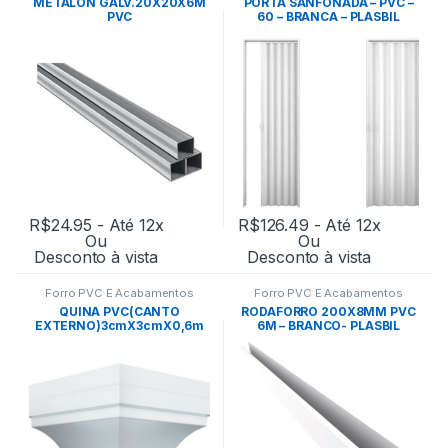
METALON GALV.20X20X6M
PORTA SANFONADA – PVC –
PVC
60 – BRANCA – PLASBIL
R$
24.95
- Até 12x
R$
126.49
- Até 12x
Ou
Ou
Desconto à vista
Desconto à vista
Forro PVC E Acabamentos
Forro PVC E Acabamentos
QUINA PVC(CANTO
RODAFORRO 200X8MM PVC
EXTERNO)3cmX3cmX0,6m
6M – BRANCO- PLASBIL
m- PLASBIL