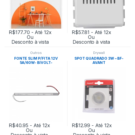
R$
177.70
- Até 12x
R$
57.81
- Até 12x
Ou
Ou
Desconto à vista
Desconto à vista
Outros
Drywall
FONTE SLIM P/FITA 12V
SPOT QUADRADO 3W – BF-
5A/60W- BIVOLT-
AVANT
NORDECOR
R$
40.95
- Até 12x
R$
12.99
- Até 12x
Ou
Ou
Desconto à vista
Desconto à vista