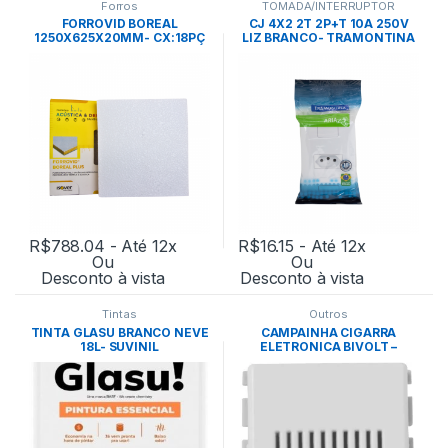
Forros
TOMADA/INTERRUPTOR
FORROVID BOREAL
CJ 4X2 2T 2P+T 10A 250V
1250X625X20MM- CX:18PÇ
LIZ BRANCO- TRAMONTINA
BRANCO
R$
788.04
- Até 12x
R$
16.15
- Até 12x
Ou
Ou
Desconto à vista
Desconto à vista
Tintas
Outros
TINTA GLASU BRANCO NEVE
CAMPAINHA CIGARRA
18L- SUVINIL
ELETRONICA BIVOLT –
TRAMONTINA