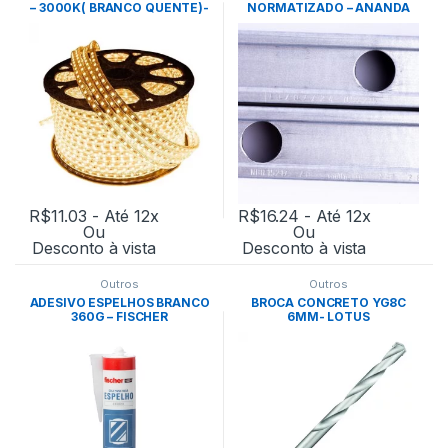
– 3000K( BRANCO QUENTE)-
NORMATIZADO – ANANDA
MB LED
R$
11.03
- Até 12x
R$
16.24
- Até 12x
Ou
Ou
Desconto à vista
Desconto à vista
Outros
Outros
ADESIVO ESPELHOS BRANCO
BROCA CONCRETO YG8C
360G – FISCHER
6MM- LOTUS