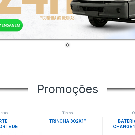
Promoções
ntas
Tintas
O
RTE
TRINCHA 302X1“
BATERI
ORTE DE
CHANGE 18
WALSYWA
EI