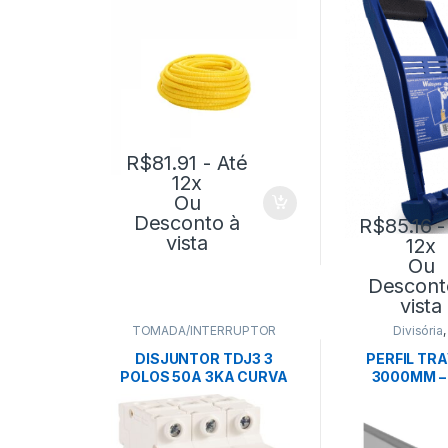
TRAMONTINA
R$
81.91
- Até
12x
Ou
Desconto à
R$
85.16
-
vista
12x
Ou
Descont
vista
TOMADA/INTERRUPTOR
Divisória
DISJUNTOR TDJ3 3
PERFIL TR
POLOS 50A 3KA CURVA
3000MM – 
C-TRAMONTINA
EUCA