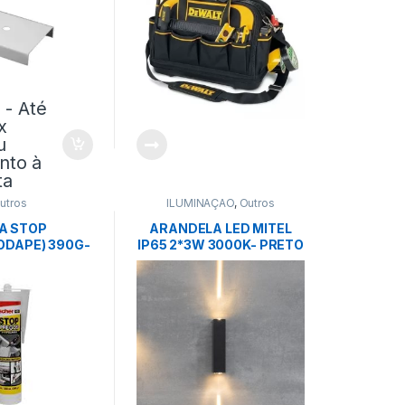
9
- Até
x
u
nto à
ta
utros
ILUMINAÇÃO
,
Outros
A STOP
ARANDELA LED MITEL
ODAPE) 390G-
IP65 2*3W 3000K- PRETO
SCHER
– NORDECOR