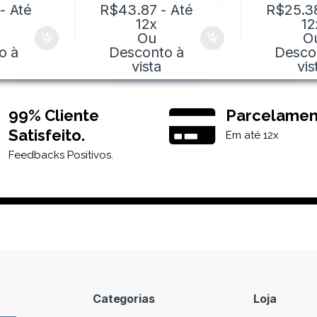
- Até
R$
43.87
- Até
R$
25.3
12x
12
Ou
O
o à
Desconto à
Desco
vista
vis
99% Cliente
Parcelamen
Satisfeito.
Em até 12x
Feedbacks Positivos.
Categorias
Loja