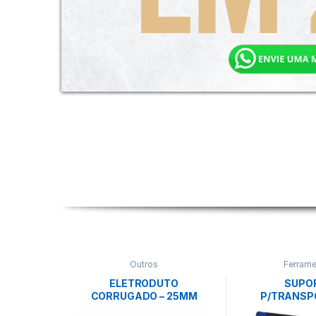
Outros
Ferrame
ELETRODUTO
SUPO
CORRUGADO – 25MM
P/TRANSP
(CONDUITE) 3/4″ 50M-
PLACAS- 