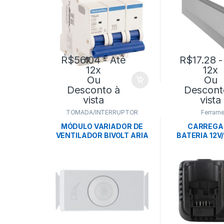
R$
56.04
- Até
R$
17.28
-
12x
12x
Ou
Ou
Desconto à
Descont
vista
vista
TOMADA/INTERRUPTOR
Ferrame
MÓDULO VARIADOR DE
CARREGA
VENTILADOR BIVOLT ARIA
BATERIA 12V/
BRANCO – TRAMONTINA
4AH BIVOLT