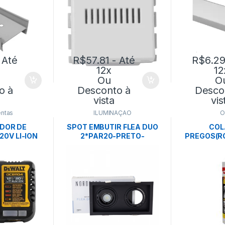
 Até
R$
57.81
- Até
R$
6.2
12x
12
Ou
O
o à
Desconto à
Desco
vista
vis
ntas
ILUMINAÇÃO
O
DOR DE
SPOT EMBUTIR FLEA DUO
COL
20V LI-ION
2*PAR20-PRETO-
PREGOS(R
- DEWALT
NORDECOR
FI