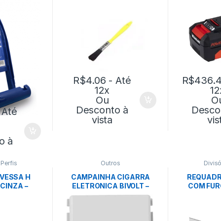
R$
4.06
- Até
R$
436.
12x
12
Ou
O
Desconto à
Desco
 Até
vista
vis
o à
,
Perfis
Outros
Divisó
AVESSA H
CAMPAINHA CIGARRA
REQUADR
CINZA –
ELETRONICA BIVOLT –
COM FURO
TEX
TRAMONTINA
BRANCO