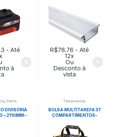
PERFIL
43
- Até
R$
78.76
- Até
x
12x
u
Ou
nto à
Desconto à
ta
vista
ria
,
Perfis
Ferramentas
O DIVISÓRIA
BOLSA MULTITAREFA 37
 – 2110MM –
COMPARTIMENTOS-
 – EUCATEX
DEWALT