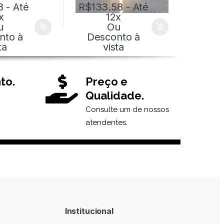
8
- Até
R$
133.58
- Até
x
12x
u
Ou
nto à
Desconto à
ta
vista
to.
Preço e
Qualidade.
Consulte um de nossos
atendentes.
Institucional