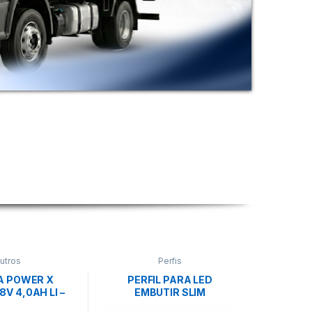
utros
Perfis
A POWER X
PERFIL PARA LED
V 4,0AH LI –
EMBUTIR SLIM
NHELL
30X10X2000MM- NQ