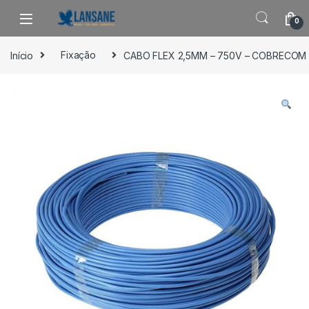
Saltar para navegação
Pular para o conteúdo
0
Início
Fixação
CABO FLEX 2,5MM – 750V – COBRECOM 