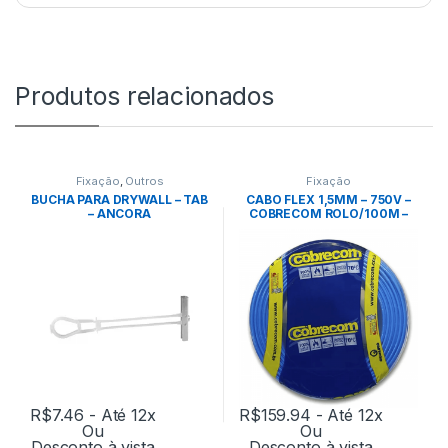
Produtos relacionados
Fixação
,
Outros
Fixação
BUCHA PARA DRYWALL – TAB
CABO FLEX 1,5MM – 750V –
– ANCORA
COBRECOM ROLO/100M –
AZUL
R$
7.46
- Até 12x
R$
159.94
- Até 12x
Ou
Ou
Desconto à vista
Desconto à vista