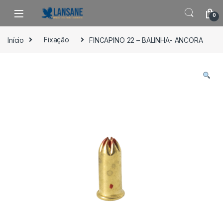
Saltar para navegação
Pular para o conteúdo
0
Início
Fixação
FINCAPINO 22 – BALINHA- ANCORA