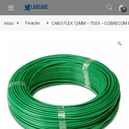
Saltar para navegação
Pular para o conteúdo
0
Início
Fixação
CABO FLEX 1,5MM – 750V – COBRECOM 