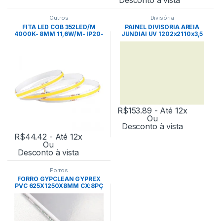
Outros
Divisória
FITA LED COB 352LED/M
PAINEL DIVISORIA AREIA
4000K- 8MM 11,6W/M- IP20-
JUNDIAI UV 1202x2110x3,5
24V NORDECOR
UN – EUCATEX
R$
153.89
- Até 12x
Ou
Desconto à vista
R$
44.42
- Até 12x
Ou
Desconto à vista
Forros
FORRO GYPCLEAN GYPREX
PVC 625X1250X8MM CX:8PÇ
-PLACO