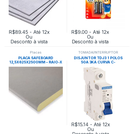
R$
89.45
- Até 12x
R$
9.00
- Até 12x
Ou
Ou
Desconto à vista
Desconto à vista
Placas
TOMADA/INTERRUPTOR
PLACA SAFEBOARD
DISJUNTOR TDJ3 1 POLOS
12,5X625X2500MM – RAIO-X
50A 3KA CURVA C-
TRAMONTINA
R$
15.14
- Até 12x
Ou
Desconto à vista