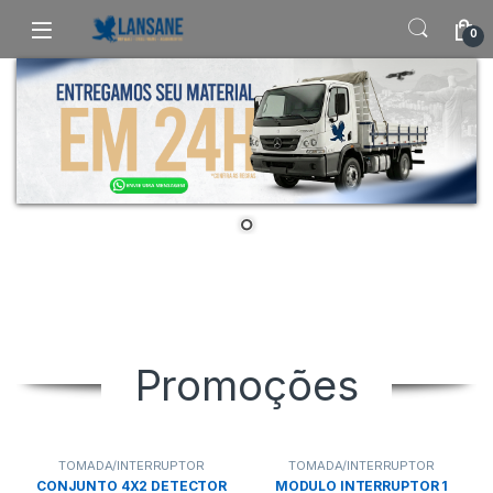
Saltar para navegação
Pular para o conteúdo
0
Promoções
TOMADA/INTERRUPTOR
TOMADA/INTERRUPTOR
CONJUNTO 4X2 DETECTOR
MODULO INTERRUPTOR 1