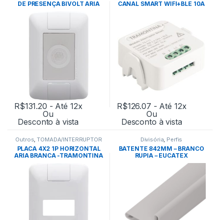
DE PRESENÇA BIVOLT ARIA
CANAL SMART WIFI+BLE 10A
BRANCO – TRAMONTINA
BIVOLT – TRAMONTINA
R$
131.20
- Até 12x
R$
126.07
- Até 12x
Ou
Ou
Desconto à vista
Desconto à vista
Outros
,
TOMADA/INTERRUPTOR
Divisória
,
Perfis
PLACA 4X2 1P HORIZONTAL
BATENTE 842MM – BRANCO
ARIA BRANCA -TRAMONTINA
RUPIA – EUCATEX