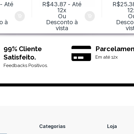
- Até
R$
43.87
- Até
R$
25.3
12x
12
Ou
O
o à
Desconto à
Desco
vista
vis
99% Cliente
Parcelamen
Satisfeito.
Em até 12x
Feedbacks Positivos.
Categorias
Loja