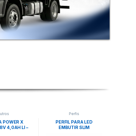
utros
Perfis
A POWER X
PERFIL PARA LED
V 4,0AH LI –
EMBUTIR SLIM
NHELL
30X10X2000MM- NQ