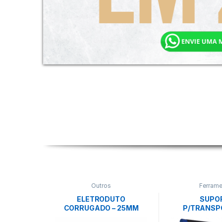
Outros
Ferrame
ELETRODUTO
SUPO
CORRUGADO – 25MM
P/TRANSP
(CONDUITE) 3/4″ 50M-
PLACAS- 