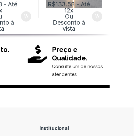
8
- Até
R$
133.58
- Até
x
12x
u
Ou
nto à
Desconto à
ta
vista
to.
Preço e
Qualidade.
Consulte um de nossos
atendentes.
Institucional