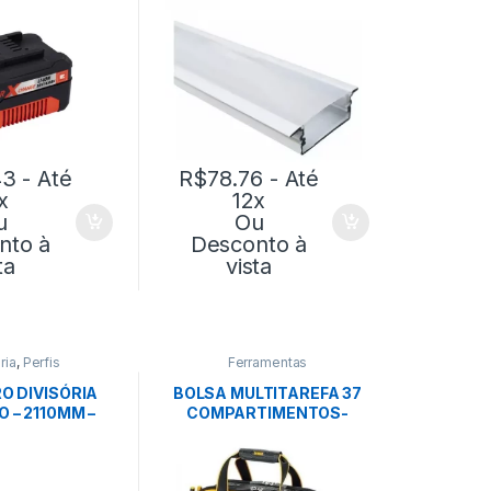
PERFIL
43
- Até
R$
78.76
- Até
x
12x
u
Ou
nto à
Desconto à
ta
vista
ria
,
Perfis
Ferramentas
O DIVISÓRIA
BOLSA MULTITAREFA 37
 – 2110MM –
COMPARTIMENTOS-
 – EUCATEX
DEWALT