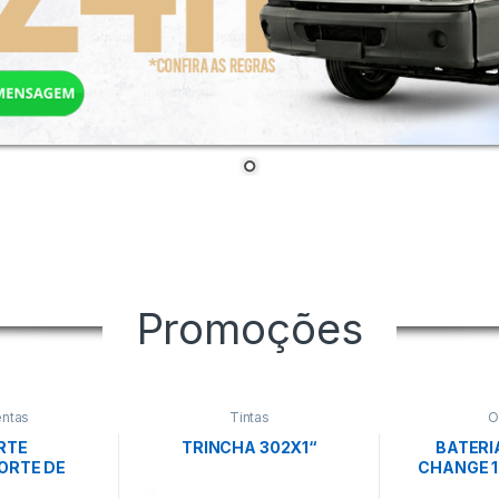
Promoções
ntas
Tintas
O
RTE
TRINCHA 302X1“
BATERI
ORTE DE
CHANGE 18
WALSYWA
EI