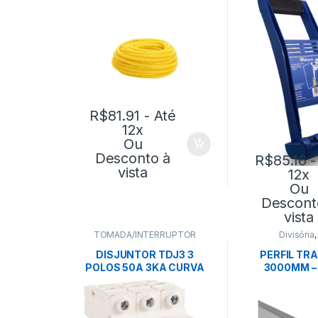
TRAMONTINA
R$
81.91
- Até
12x
Ou
Desconto à
R$
85.16
-
vista
12x
Ou
Descont
vista
TOMADA/INTERRUPTOR
Divisória
DISJUNTOR TDJ3 3
PERFIL TR
POLOS 50A 3KA CURVA
3000MM – 
C-TRAMONTINA
EUCA