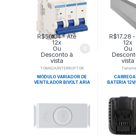
R$
56.04
- Até
R$
17.28
-
12x
12x
Ou
Ou
Desconto à
Descont
vista
vista
TOMADA/INTERRUPTOR
Ferrame
MÓDULO VARIADOR DE
CARREGA
VENTILADOR BIVOLT ARIA
BATERIA 12V/
BRANCO – TRAMONTINA
4AH BIVOLT