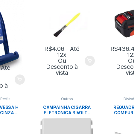
R$
4.06
- Até
R$
436.
12x
12
Ou
O
Desconto à
Desco
 Até
vista
vis
o à
,
Perfis
Outros
Divisó
AVESSA H
CAMPAINHA CIGARRA
REQUADR
CINZA –
ELETRONICA BIVOLT –
COM FURO
TEX
TRAMONTINA
BRANCO