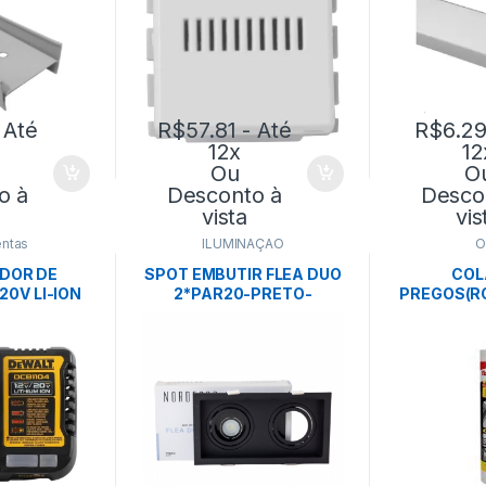
 Até
R$
57.81
- Até
R$
6.2
12x
12
Ou
O
o à
Desconto à
Desco
vista
vis
ntas
ILUMINAÇÃO
O
DOR DE
SPOT EMBUTIR FLEA DUO
COL
20V LI-ION
2*PAR20-PRETO-
PREGOS(R
- DEWALT
NORDECOR
FI