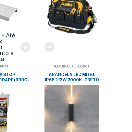
9
- Até
x
u
nto à
ta
utros
ILUMINAÇÃO
,
Outros
A STOP
ARANDELA LED MITEL
ODAPE) 390G-
IP65 2*3W 3000K- PRETO
SCHER
– NORDECOR