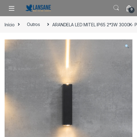
Saltar para navegação
Pular para o conteúdo
0
Início
Outros
ARANDELA LED MITEL IP65 2*3W 3000K-