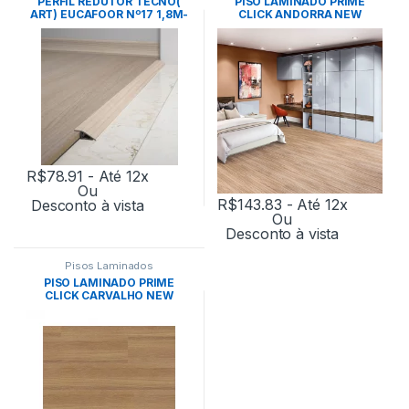
PERFIL REDUTOR TECNO(
PISO LAMINADO PRIME
ART) EUCAFOOR Nº17 1,8M-
CLICK ANDORRA NEW
EUCATEX
(6)217x1357X7MM CX/8 –
2,36M2 / CX- EUCATEX
R$
78.91
- Até 12x
Ou
R$
143.83
- Até 12x
Desconto à vista
Ou
Desconto à vista
Pisos Laminados
PISO LAMINADO PRIME
CLICK CARVALHO NEW
(9)217x1357X7MM CX/8 –
2,36M2 / CX- EUCATEX