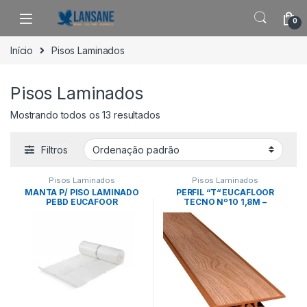
Saltar para navegação
Pular para o conteúdo
0
Início
Pisos Laminados
Pisos Laminados
Mostrando todos os 13 resultados
Filtros
Pisos Laminados
Pisos Laminados
MANTA P/ PISO LAMINADO
PERFIL “T“ EUCAFLOOR
PEBD EUCAFOOR
TECNO Nº10 1,8M –
2,0mmX1,20x1M=1,2²-
EUCATEX
EUCATEX