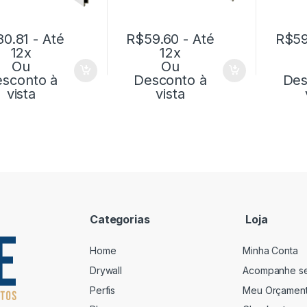
80.81
- Até
R$
59.60
- Até
R$
59
12x
12x
Ou
Ou
sconto à
Desconto à
Des
vista
vista
Categorias
Loja
Home
Minha Conta
Drywall
Acompanhe s
Perfis
Meu Orçamen