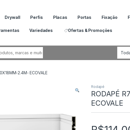
Drywall
Perfis
Placas
Portas
Fixação
F
ramentas
Variedades
Ofertas & Promoções
por:
50X18MM-2.4M- ECOVALE
Rodapé
RODAPÉ R7
ECOVALE
R$
114.0