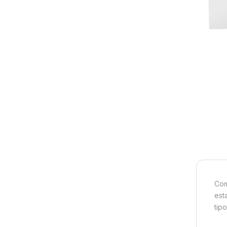
Com
est
tip