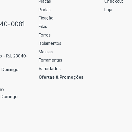
Placas
Checkout
Portas
Loja
Fixação
640-0081
Fitas
Forros
Isolamentos
Massas
o - RJ, 23040-
Ferramentas
Variedades
 Domingo
Ofertas & Promoções
50
 Domingo