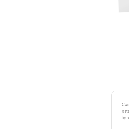
Com
est
tip