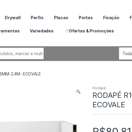
Drywall
Perfis
Placas
Portas
Fixação
F
ramentas
Variedades
Ofertas & Promoções
por:
15MM-2.4M- ECOVALE
Rodapé
RODAPÉ R1
ECOVALE
R$
80.81