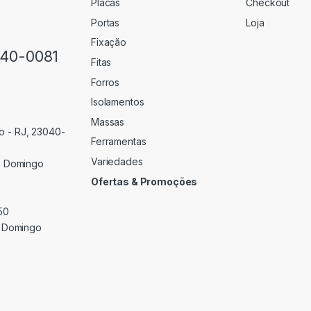
Placas
Checkout
Portas
Loja
Fixação
640-0081
Fitas
Forros
Isolamentos
Massas
o - RJ, 23040-
Ferramentas
Variedades
 Domingo
Ofertas & Promoções
50
 Domingo