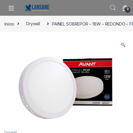
Saltar para navegação
Pular para o conteúdo
0
Início
Drywall
PAINEL SOBREPOR – 18W – REDONDO – F
Drywall