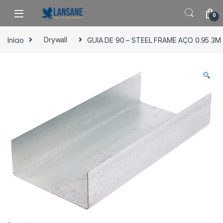
Saltar para navegação
Pular para o conteúdo
0
Início
Drywall
GUIA DE 90 – STEEL FRAME AÇO 0.95 3M