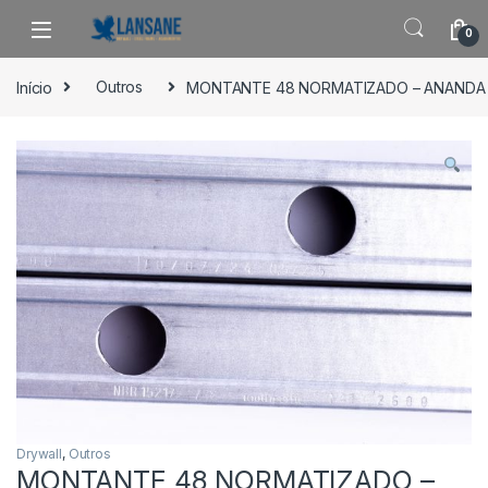
Saltar para navegação
Pular para o conteúdo
0
Início
Outros
MONTANTE 48 NORMATIZADO – ANANDA
Drywall
,
Outros
MONTANTE 48 NORMATIZADO –