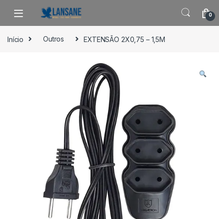
Saltar para navegação
Pular para o conteúdo
0
Início
Outros
EXTENSÃO 2X0,75 – 1,5M