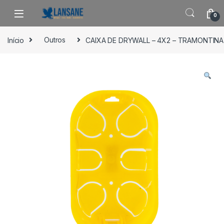
Saltar para navegação
Pular para o conteúdo
0
Início
Outros
CAIXA DE DRYWALL – 4X2 – TRAMONTINA