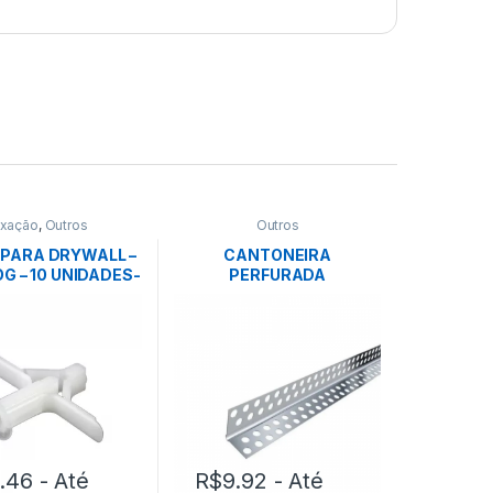
ixação
,
Outros
Outros
PARA DRYWALL –
CANTONEIRA
G – 10 UNIDADES-
PERFURADA
ANCORA
0.46
- Até
R$
9.92
- Até