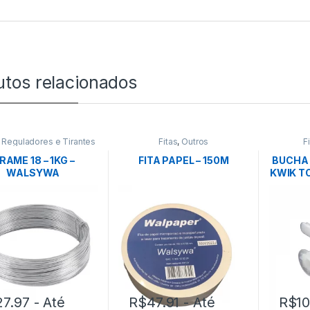
utos relacionados
,
Reguladores e Tirantes
Fitas
,
Outros
F
RAME 18 – 1KG –
FITA PAPEL – 150M
BUCHA 
WALSYWA
KWIK TO
27.97
- Até
R$
47.91
- Até
R$
1