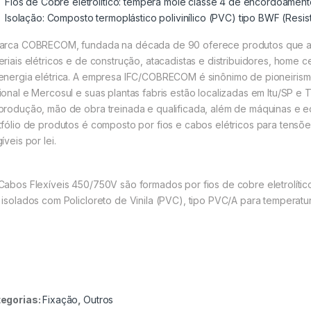
Fios de Cobre eletrolítico: têmpera mole classe 4 de encordoament
Isolação: Composto termoplástico polivinílico (PVC) tipo BWF (Res
arca COBRECOM, fundada na década de 90 oferece produtos que at
eriais elétricos e de construção, atacadistas e distribuidores, home c
energia elétrica. A empresa IFC/COBRECOM é sinônimo de pioneirismo
ional e Mercosul e suas plantas fabris estão localizadas em Itu/SP
produção, mão de obra treinada e qualificada, além de máquinas e 
tfólio de produtos é composto por fios e cabos elétricos para tensõe
íveis por lei.
Cabos Flexíveis 450/750V são formados por fios de cobre eletrolíti
 isolados com Policloreto de Vinila (PVC), tipo PVC/A para temperat
egorias:
Fixação
,
Outros