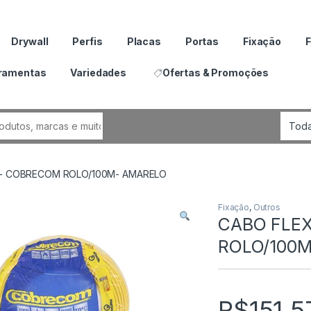
Drywall
Perfis
Placas
Portas
Fixação
F
ramentas
Variedades
Ofertas & Promoções
por:
V- COBRECOM ROLO/100M- AMARELO
Fixação
,
Outros
CABO FLEX
ROLO/100
R$
151.5