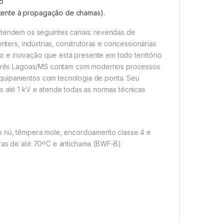
o
istente à propagação de chamas).
endem os seguintes canais: revendas de
enters, indústrias, construtoras e concessionárias
 e inovação que está presente em todo território
 e Três Lagoas/MS contam com modernos processos
equipamentos com tecnologia de ponta. Seu
s até 1 kV e atende todas as normas técnicas
co nú, têmpera mole, encordoamento classe 4 e
uras de até 70ºC e antichama (BWF-B).