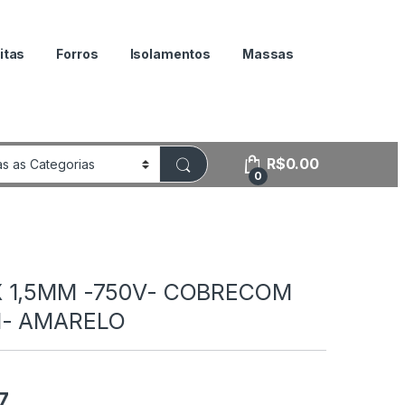
itas
Forros
Isolamentos
Massas
R$
0.00
0
 1,5MM -750V- COBRECOM
M- AMARELO
7