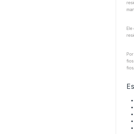
res
man
Ele
resi
Por
fio
fios
Es