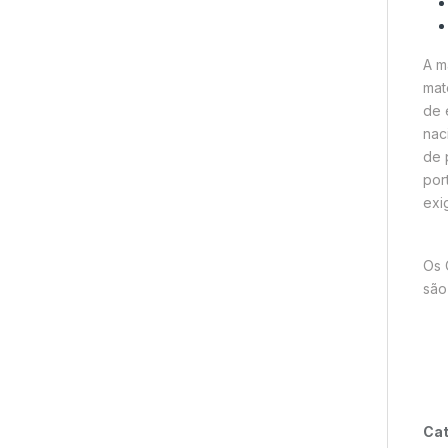
A m
mat
de 
nac
de 
por
exig
Os 
são
Cat