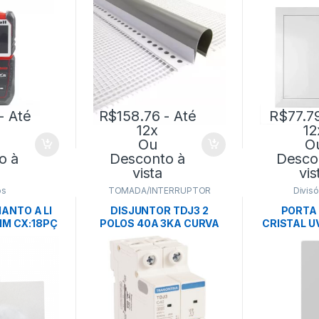
- Até
R$
158.76
- Até
R$
77.7
12x
12
Ou
O
o à
Desconto à
Desco
vista
vis
os
TOMADA/INTERRUPTOR
Divisó
IANTO A LI
DISJUNTOR TDJ3 2
PORTA 
M CX:18PÇ
POLOS 40A 3KA CURVA
CRISTAL U
– OWA
C-TRAMONTINA
UN –