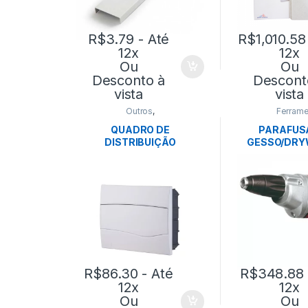
R$
3.79
- Até
R$
1,010.58
12x
12x
Ou
Ou
Desconto à
Descont
vista
vista
Outros
,
Ferrame
TOMADA/INTERRUPTOR
QUADRO DE
PARAFUS
DISTRIBUIÇÃO
GESSO/DRY
EMBUTIR.12DIN-
DY500 127V
TRAMONTINA
R$
86.30
- Até
R$
348.88
12x
12x
Ou
Ou