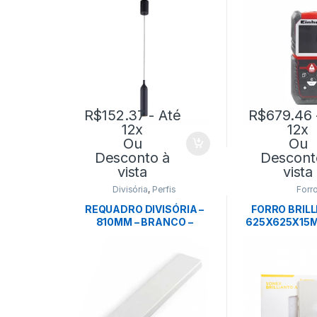
R$
152.37
- Até
R$
679.46
12x
12x
Ou
Ou
Desconto à
Descont
vista
vista
Divisória
,
Perfis
Forr
REQUADRO DIVISÓRIA –
FORRO BRILL
810MM – BRANCO –
625X625X15M
EUCATEX
BRANCO 