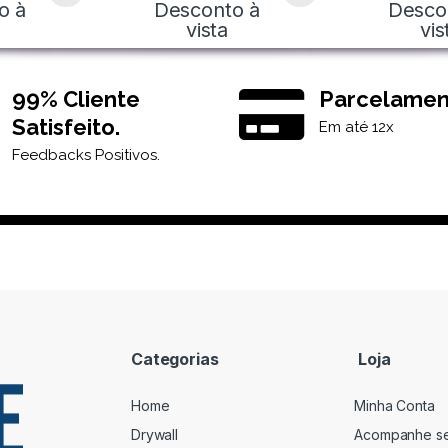
o à
Desconto à
Desco
vista
vis
99% Cliente
Parcelamen
Satisfeito.
Em até 12x
Feedbacks Positivos.
Categorias
Loja
Home
Minha Conta
Drywall
Acompanhe s