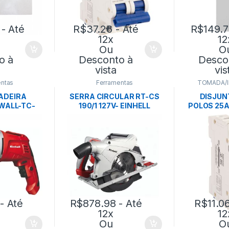
- Até
R$
37.26
- Até
R$
149.
12x
12
Ou
O
o à
Desconto à
Desco
vista
vis
ntas
Ferramentas
TOMADA/
ADEIRA
SERRA CIRCULAR RT-CS
DISJUN
WALL-TC-
190/1 127V- EINHELL
POLOS 25A
- EINHELL
-TRA
- Até
R$
878.98
- Até
R$
11.0
12x
12
Ou
O