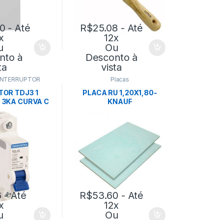
70
- Até
R$
25.08
- Até
x
12x
u
Ou
nto à
Desconto à
ta
vista
INTERRUPTOR
Placas
TOR TDJ3 1
PLACA RU 1,20X1,80-
 3KA CURVA C
KNAUF
MONTINA
6
- Até
R$
53.60
- Até
x
12x
u
Ou