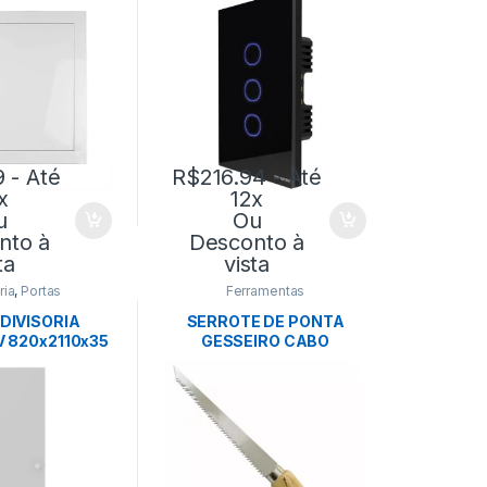
TRAMONTINA
9
- Até
R$
216.94
- Até
x
12x
u
Ou
nto à
Desconto à
ta
vista
ria
,
Portas
Ferramentas
DIVISORIA
SERROTE DE PONTA
V 820x2110x35
GESSEIRO CABO
 EUCATEX
MADEIRA – LOTUS