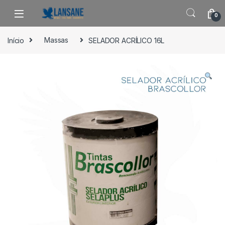
Saltar para navegação
Pular para o conteúdo
0
Início
Massas
SELADOR ACRÍLICO 16L