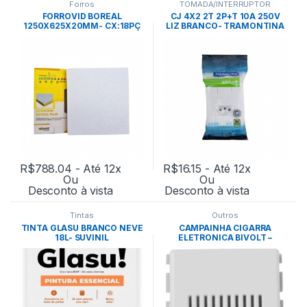
Forros
TOMADA/INTERRUPTOR
FORROVID BOREAL
CJ 4X2 2T 2P+T 10A 250V
1250X625X20MM- CX:18PÇ
LIZ BRANCO- TRAMONTINA
BRANCO
R$
788.04
- Até 12x
R$
16.15
- Até 12x
Ou
Ou
Desconto à vista
Desconto à vista
Tintas
Outros
TINTA GLASU BRANCO NEVE
CAMPAINHA CIGARRA
18L- SUVINIL
ELETRONICA BIVOLT –
TRAMONTINA