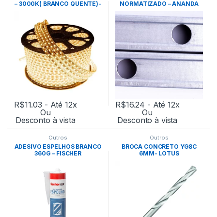
– 3000K( BRANCO QUENTE)-
NORMATIZADO – ANANDA
MB LED
R$
11.03
- Até 12x
R$
16.24
- Até 12x
Ou
Ou
Desconto à vista
Desconto à vista
Outros
Outros
ADESIVO ESPELHOS BRANCO
BROCA CONCRETO YG8C
360G – FISCHER
6MM- LOTUS