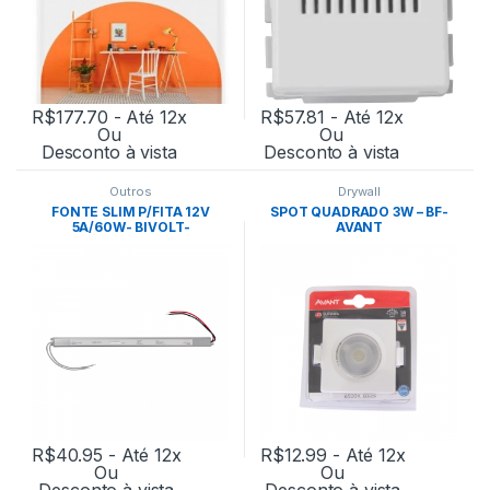
R$
177.70
- Até 12x
R$
57.81
- Até 12x
Ou
Ou
Desconto à vista
Desconto à vista
Outros
Drywall
FONTE SLIM P/FITA 12V
SPOT QUADRADO 3W – BF-
5A/60W- BIVOLT-
AVANT
NORDECOR
R$
40.95
- Até 12x
R$
12.99
- Até 12x
Ou
Ou
Desconto à vista
Desconto à vista