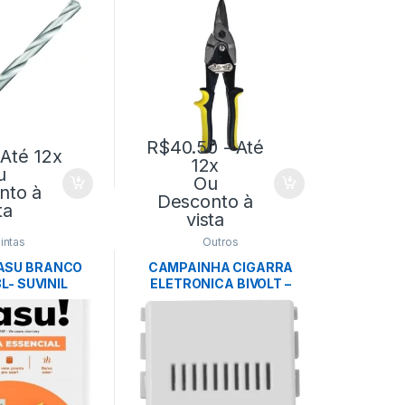
R$
40.50
- Até
 Até 12x
12x
u
Ou
nto à
Desconto à
ta
vista
intas
Outros
LASU BRANCO
CAMPAINHA CIGARRA
L- SUVINIL
ELETRONICA BIVOLT –
TRAMONTINA