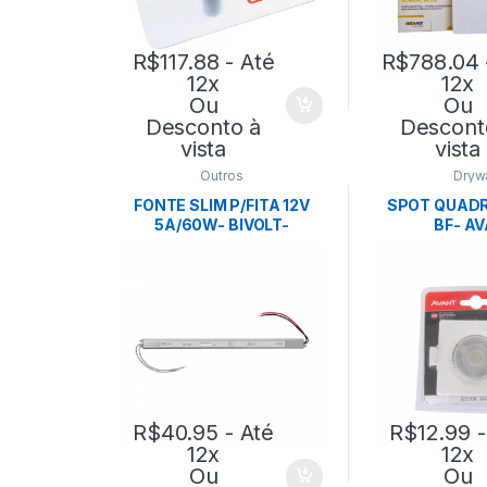
R$
117.88
- Até
R$
788.04
12x
12x
Ou
Ou
Desconto à
Descont
vista
vista
Outros
Drywa
FONTE SLIM P/FITA 12V
SPOT QUADR
5A/60W- BIVOLT-
BF- A
NORDECOR
R$
40.95
- Até
R$
12.99
-
12x
12x
Ou
Ou