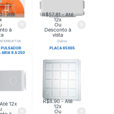
0
- Até
R$
57.81
- Até
x
12x
u
Ou
nto à
Desconto à
ta
vista
INTERRUPTOR
Outros
 PULSADOR
PLACA 65X65
 ARIA 6 A 250
RANCO –
ONTINA
R$
8.90
- Até
Até 12x
12x
u
Ou