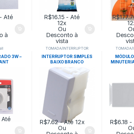
- Até
R$
16.15
- Até
R$
177.7
12x
12
Ou
O
o à
Desconto à
Desco
vista
vis
ll
TOMADA/INTERRUPTOR
TOMADA/
ADO 3W –
INTERRUPTOR SIMPLES
MÓDULO
VANT
BAIXO BRANCO
MINUTERIA
10A/250V- TRAMONTINA
V B
TRAM
 Até
R$
7.62
- Até 12x
R$
6.18
- 
Ou
O