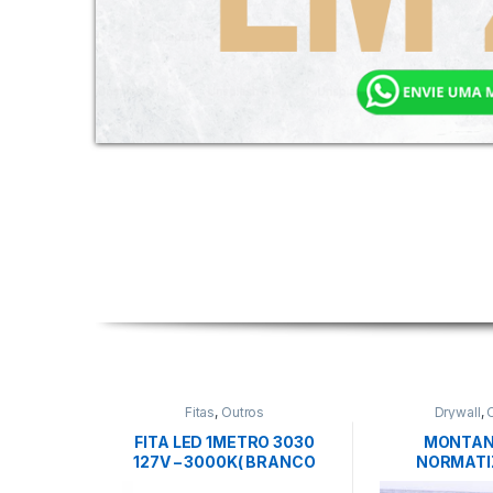
Fitas
,
Outros
Drywall
,
FITA LED 1METRO 3030
MONTAN
127V – 3000K( BRANCO
NORMATI
QUENTE)-MB LED
ANA