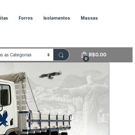
itas
Forros
Isolamentos
Massas
R$
0.00
0