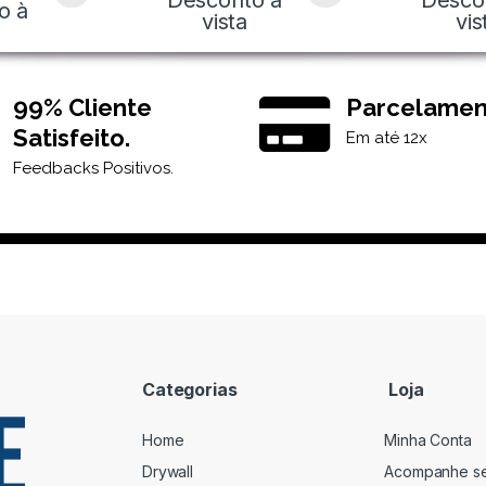
Desconto à
Desco
o à
vista
vis
99% Cliente
Parcelamen
Satisfeito.
Em até 12x
Feedbacks Positivos.
Categorias
Loja
Home
Minha Conta
Drywall
Acompanhe s