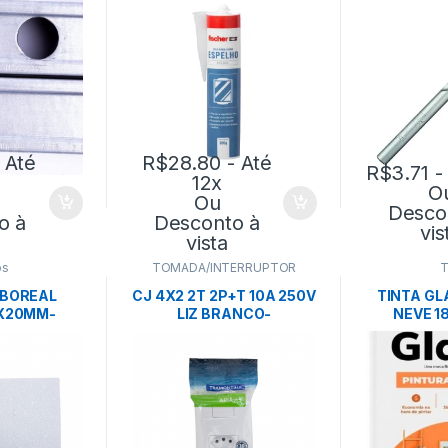
 Até
R$
28.80
- Até
R$
3.71
-
12x
O
Ou
Desco
o à
Desconto à
vis
vista
os
TOMADA/INTERRUPTOR
T
 BOREAL
CJ 4X2 2T 2P+T 10A 250V
TINTA G
X20MM-
LIZ BRANCO-
NEVE 18
BRANCO
TRAMONTINA