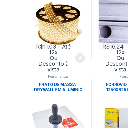
R$
11.03
- Até
R$
16.24
-
12x
12x
Ou
Ou
Desconto à
Descont
vista
vista
Ferramentas
Forr
PRATO DE MASSA-
FORROVID
DRYWALL EM ALUMINIO
1250X625
P/USO PROFISSIONAL-
CX:18PÇ 
EXPERT