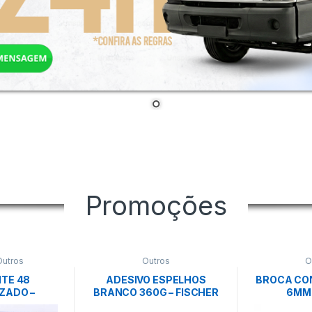
Promoções
Outros
Outros
O
TE 48
ADESIVO ESPELHOS
BROCA CO
ZADO –
BRANCO 360G – FISCHER
6MM
NDA