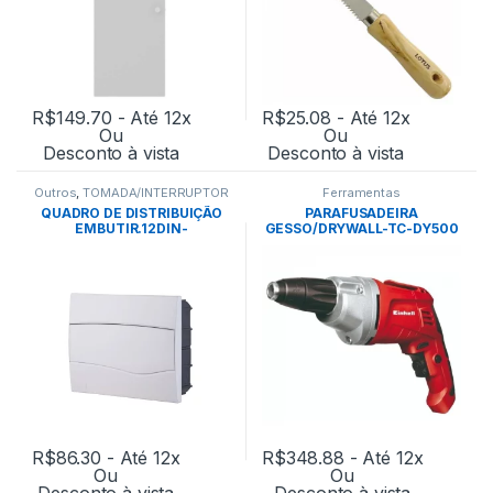
R$
149.70
- Até 12x
R$
25.08
- Até 12x
Ou
Ou
Desconto à vista
Desconto à vista
Outros
,
TOMADA/INTERRUPTOR
Ferramentas
QUADRO DE DISTRIBUIÇÃO
PARAFUSADEIRA
EMBUTIR.12DIN-
GESSO/DRYWALL-TC-DY500
TRAMONTINA
127V- EINHELL
R$
86.30
- Até 12x
R$
348.88
- Até 12x
Ou
Ou
Desconto à vista
Desconto à vista