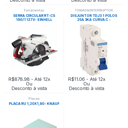
Ferramentas
TOMADA/INTERRUPTOR
SERRA CIRCULAR RT-CS
DISJUNTOR TDJ3 1 POLOS
190/1 127V- EINHELL
25A 3KA CURVA C -
TRAMONTINA
R$
878.98
- Até 12x
R$
11.06
- Até 12x
Ou
Ou
Desconto à vista
Desconto à vista
Placas
PLACA RU 1,20X1,80- KNAUF