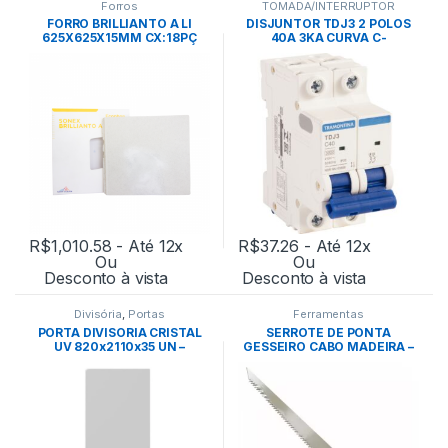
Forros
TOMADA/INTERRUPTOR
FORRO BRILLIANTO A LI
DISJUNTOR TDJ3 2 POLOS
625X625X15MM CX:18PÇ
40A 3KA CURVA C-
BRANCO – OWA
TRAMONTINA
R$
1,010.58
- Até 12x
R$
37.26
- Até 12x
Ou
Ou
Desconto à vista
Desconto à vista
Divisória
,
Portas
Ferramentas
PORTA DIVISORIA CRISTAL
SERROTE DE PONTA
UV 820x2110x35 UN –
GESSEIRO CABO MADEIRA –
EUCATEX
LOTUS