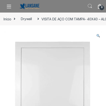
Saltar para navegação
Pular para o conteúdo
0
Início
Drywall
VISITA DE AÇO COM TAMPA- 40X40 – A