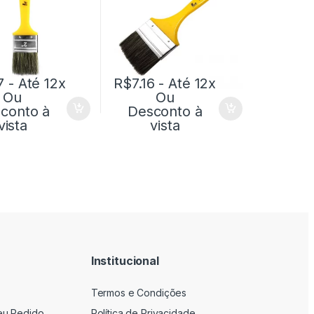
7
- Até 12x
R$
7.16
- Até 12x
Ou
Ou
conto à
Desconto à
vista
vista
Institucional
Termos e Condições
eu Pedido
Política de Privacidade