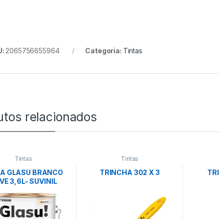
U:
2065756655964
Categoria:
Tintas
utos relacionados
Tintas
Tintas
TA GLASU BRANCO
TRINCHA 302 X 3
TR
VE 3,6L- SUVINIL