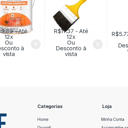
49.89
- Até
R$
11.37
- Até
R$
5.7
12x
12x
Ou
Ou
Des
sconto à
Desconto à
vista
vista
Categorias
Loja
Home
Minha Conta
Drywall
Acompanhe s