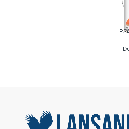
R$
De