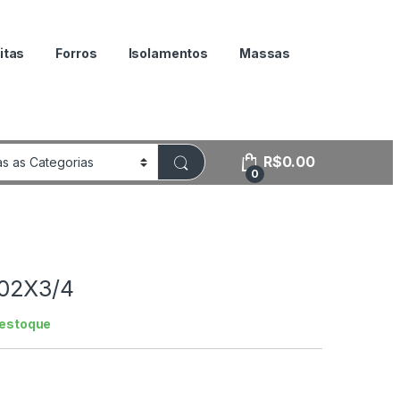
itas
Forros
Isolamentos
Massas
R$
0.00
0
02X3/4
estoque