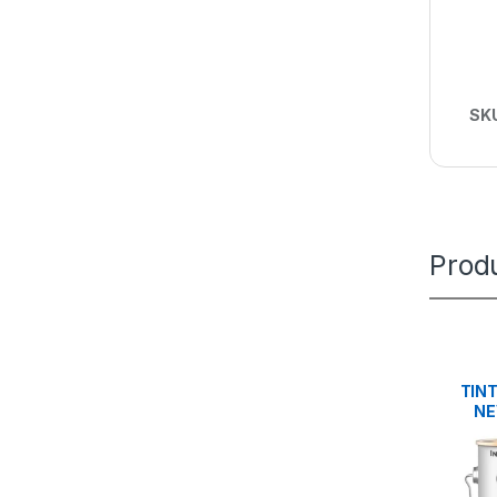
SK
Prod
TIN
NE