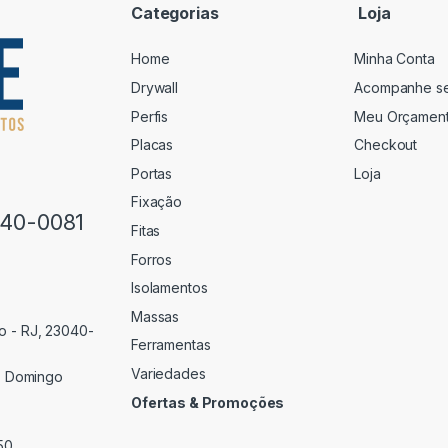
Categorias
Loja
Home
Minha Conta
Drywall
Acompanhe s
Perfis
Meu Orçamen
Placas
Checkout
Portas
Loja
Fixação
640-0081
Fitas
Forros
Isolamentos
Massas
o - RJ, 23040-
Ferramentas
Variedades
 Domingo
Ofertas & Promoções
50