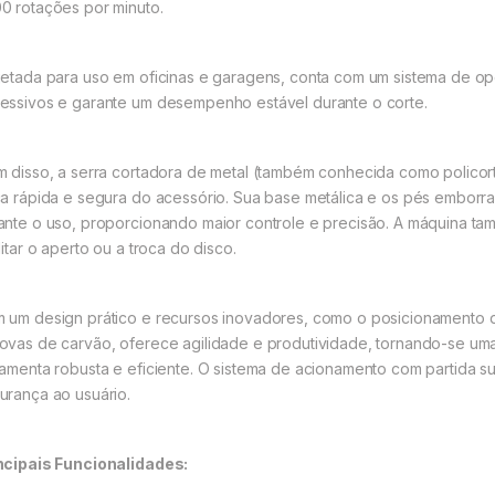
0 rotações por minuto.
jetada para uso em oficinas e garagens, conta com um sistema de o
essivos e garante um desempenho estável durante o corte.
m disso, a serra cortadora de metal (também conhecida como policorte
ca rápida e segura do acessório. Sua base metálica e os pés emborr
ante o uso, proporcionando maior controle e precisão. A máquina 
litar o aperto ou a troca do disco.
 um design prático e recursos inovadores, como o posicionamento 
ovas de carvão, oferece agilidade e produtividade, tornando-se u
ramenta robusta e eficiente. O sistema de acionamento com partida s
urança ao usuário.
ncipais Funcionalidades: