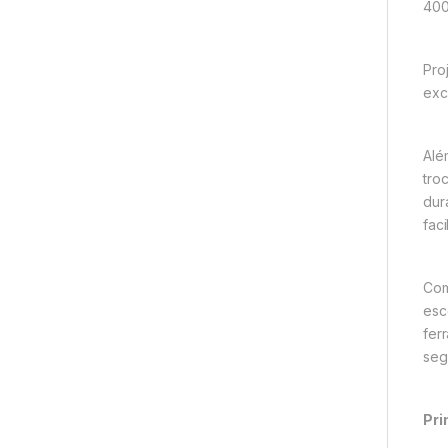
400
Pro
exc
Alé
tro
dur
faci
Com
esc
fer
seg
Pri