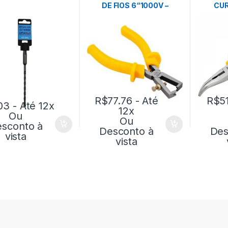
DE FIOS 6“1000V –
CUR
VONDER
R$
77.76
- Até
R$
5
03
- Até 12x
12x
Ou
Ou
sconto à
Desconto à
Des
vista
vista