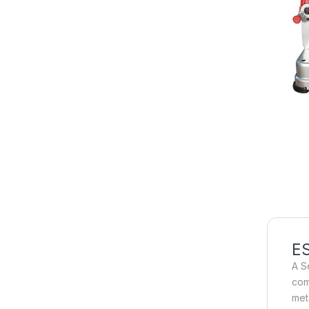
E
A S
com
met