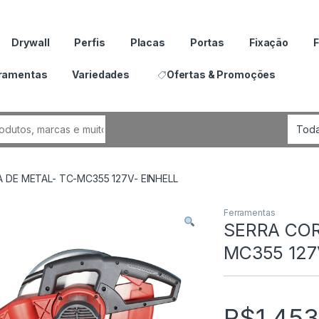
Drywall
Perfis
Placas
Portas
Fixação
F
ramentas
Variedades
Ofertas & Promoções
por:
DE METAL- TC-MC355 127V- EINHELL
Ferramentas
SERRA COR
MC355 127
R$
1,453