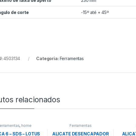
ximo de faixa de aperto
230 mm
gulo de corte
-15º até + 45º
U:
4503134
Categoria:
Ferramentas
utos relacionados
erramentas
,
home
Ferramentas
A 6 – SDS – LOTUS
ALICATE DESENCAPADOR
ALICA