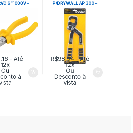
VO 6“1000V –
P/DRYWALL AP 300 –
VONDER
VONDER
1.16
- Até
R$
98.94
- Até
12x
12x
Ou
Ou
conto à
Desconto à
vista
vista