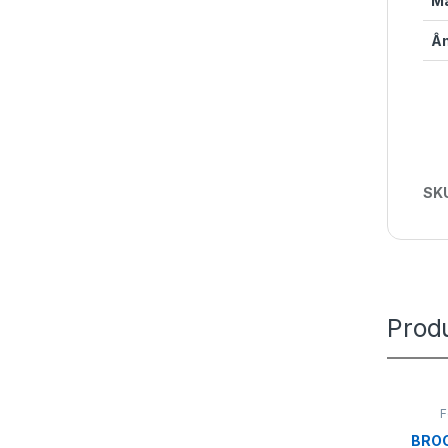
Má
Ân
SK
Prod
F
BROC