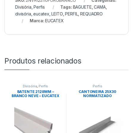
SKU:
2NVRQ2110FUROBRANCO
Categorias:
Divisória
,
Perfis
Tags:
BAGUETE
,
CAMA
,
divisória
,
eucatex
,
LEITO
,
PERFIL
,
REQUADRO
Marca:
EUCATEX
Produtos relacionados
Divisória
,
Perfis
Perfis
BATENTE 2128MM –
CANTONEIRA 25X30
BRANCO NEVE – EUCATEX
NORMATIZADO
MULTIPERFIL