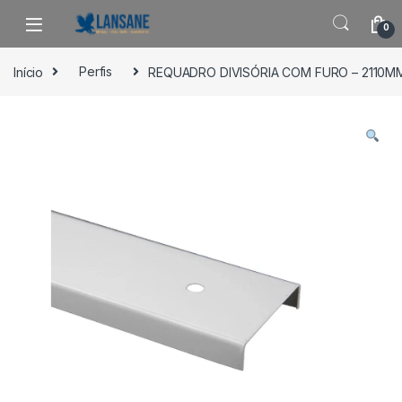
Saltar para navegação
Pular para o conteúdo
0
Início
Perfis
REQUADRO DIVISÓRIA COM FURO – 2110M