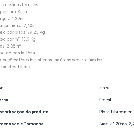
acterísticas técnicas
spessura: 8mm
argura: 1,20m
omprimento: 2,40m
eso por placa: 39,20 Kg
eso por m²: 13,6 Kg
rea: 2,88m²
ipo de borda: Reta
plicações: Paredes internas em áreas secas e úmidas.
mbientes: Interno
or
cinza
arca
Eternit
assificação do produto
Placa Fibrociment
imensões e Tamanho
8mm x 1,20m x 2