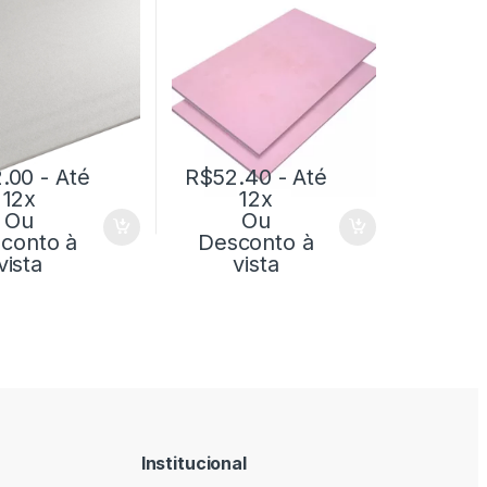
.00
- Até
R$
52.40
- Até
12x
12x
Ou
Ou
conto à
Desconto à
vista
vista
Institucional