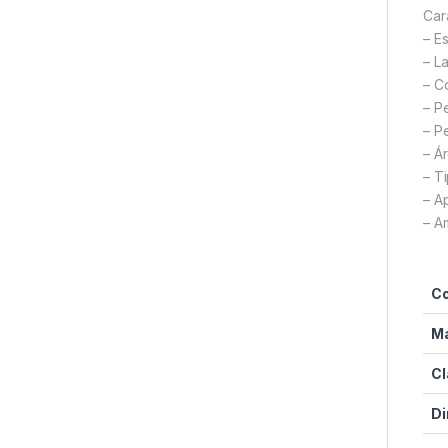
Car
– E
– L
– C
– P
– P
– Á
– T
– A
– A
C
M
Cl
D