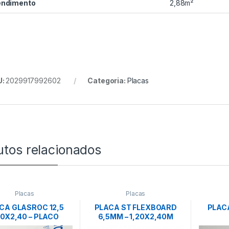
endimento
2,88m²
U:
2029917992602
Categoria:
Placas
utos relacionados
Placas
Placas
CA GLASROC 12,5
PLACA ST FLEXBOARD
PLACA
20X2,40 – PLACO
6,5MM – 1,20X2,40M
KNAUF