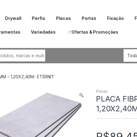
Drywall
Perfis
Placas
Portas
Fixação
F
ramentas
Variedades
Ofertas & Promoções
por:
M – 1,20X2,40M- ETERNIT
Placas
PLACA FIB
1,20X2,40
R$
89.4