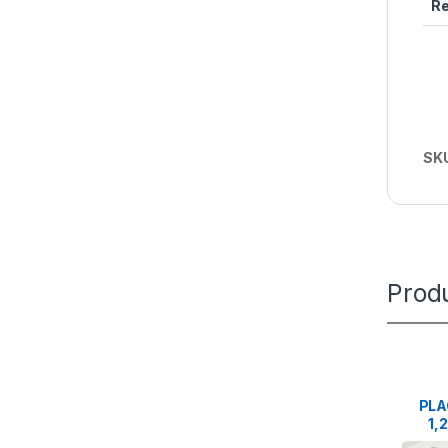
R
SK
Prod
PLA
1,