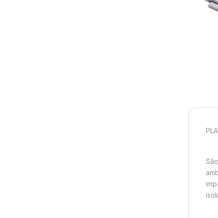
PLA
São
amb
imp
iso