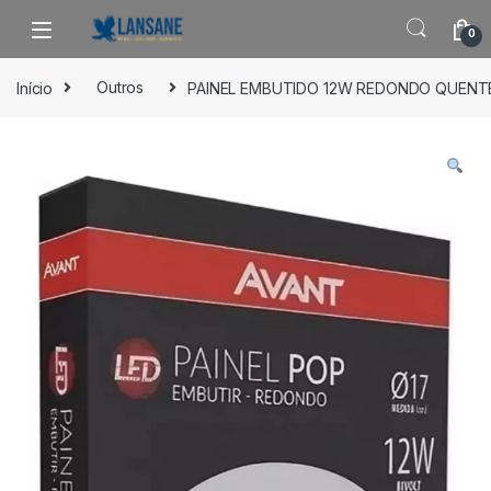
Saltar para navegação
Pular para o conteúdo
0
Início
Outros
PAINEL EMBUTIDO 12W REDONDO QUENT