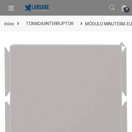
Saltar para navegação
Pular para o conteúdo
0
Início
TOMADA/INTERRUPTOR
MÓDULO MINUTERIA EL