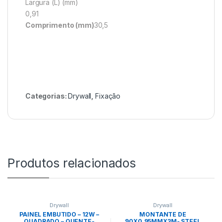
Largura (L) (mm)
0,91
Comprimento (mm)
30,5
Categorias:
Drywall
,
Fixação
Produtos relacionados
Drywall
Drywall
PAINEL EMBUTIDO – 12W –
MONTANTE DE
QUADRADO – QUENTE-
90X0,95MMX3M- STEEL