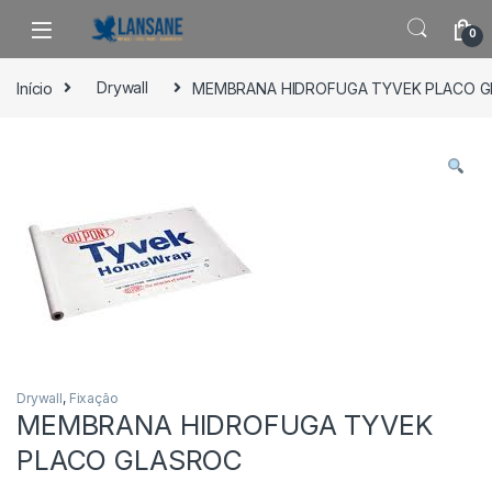
Saltar para navegação
Pular para o conteúdo
0
Início
Drywall
MEMBRANA HIDROFUGA TYVEK PLACO 
Drywall
,
Fixação
MEMBRANA HIDROFUGA TYVEK
PLACO GLASROC