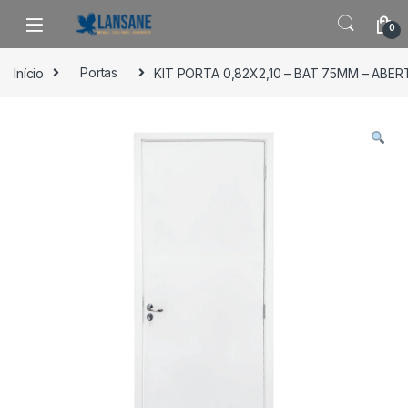
Saltar para navegação
Pular para o conteúdo
0
Início
Portas
KIT PORTA 0,82X2,10 – BAT 75MM – A