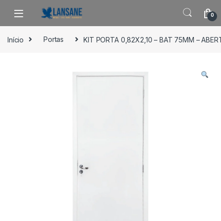
Saltar para navegação
Pular para o conteúdo
0
Início
Portas
KIT PORTA 0,82X2,10 – BAT 75MM – ABE