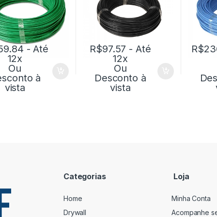
59.84
- Até
R$
97.57
- Até
R$
23
12x
12x
Ou
Ou
sconto à
Desconto à
Des
vista
vista
Categorias
Loja
Home
Minha Conta
Drywall
Acompanhe s