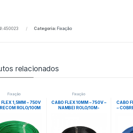
U:
450023
Categoria:
Fixação
utos relacionados
Fixação
Fixação
FLEX 1,5MM – 750V
CABO FLEX 10MM – 750V –
CABO F
BRECOM ROLO/100M
NAMBEI ROLO/10M-
– COBR
– VERDE
PRETO