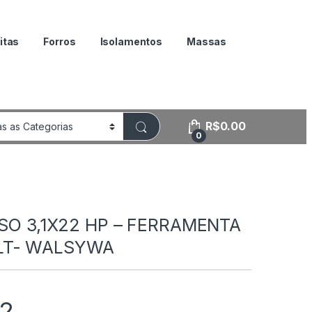
itas
Forros
Isolamentos
Massas
R$
0.00
0
ISO 3,1X22 HP – FERRAMENTA
LT- WALSYWA
32