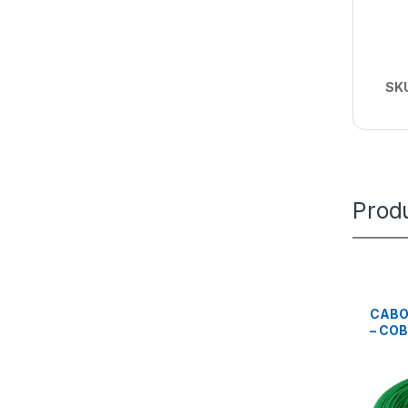
SK
Prod
CABO 
– CO