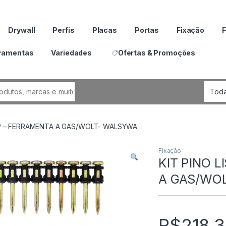
Drywall
Perfis
Placas
Portas
Fixação
F
ramentas
Variedades
Ofertas & Promoções
por:
 HP – FERRAMENTA A GAS/WOLT- WALSYWA
Fixação
KIT PINO L
A GAS/WO
R$
218.