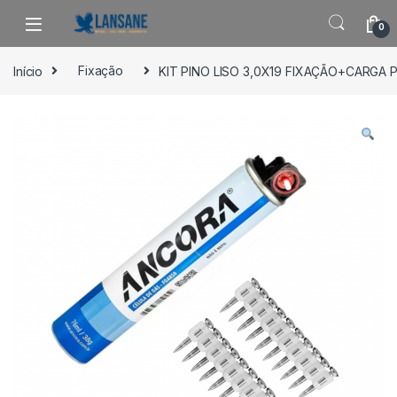
Saltar para navegação
Pular para o conteúdo
0
Início
Fixação
KIT PINO LISO 3,0X19 FIXAÇÃO+CARGA