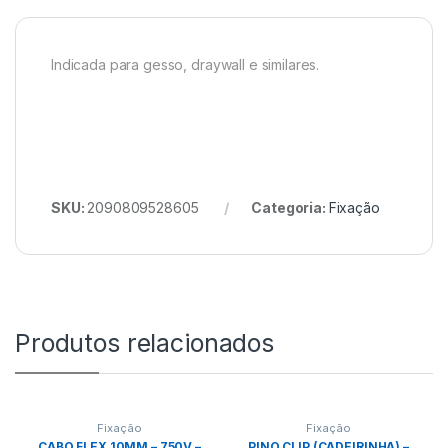
Indicada para gesso, draywall e similares.
SKU:
2090809528605
Categoria:
Fixação
Produtos relacionados
Fixação
Fixação
CABO FLEX 10MM – 750V –
PINO CLIP (CADEIRINHA) –