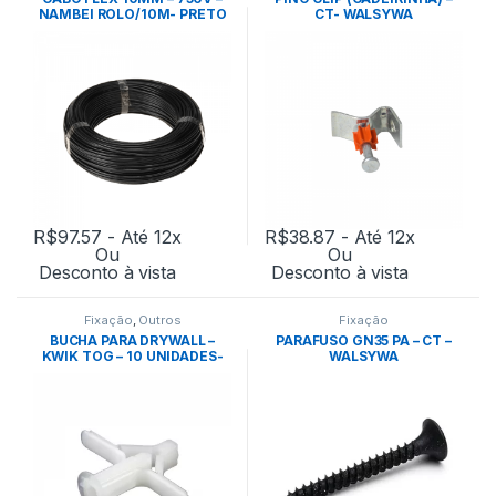
NAMBEI ROLO/10M- PRETO
CT- WALSYWA
R$
97.57
- Até 12x
R$
38.87
- Até 12x
Ou
Ou
Desconto à vista
Desconto à vista
Fixação
,
Outros
Fixação
BUCHA PARA DRYWALL –
PARAFUSO GN35 PA – CT –
KWIK TOG – 10 UNIDADES-
WALSYWA
ANCORA