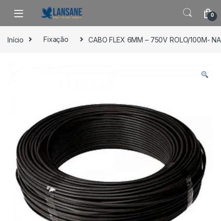
Saltar para navegação
Pular para o conteúdo
0
Início
Fixação
CABO FLEX 6MM – 750V ROLO/100M- NA