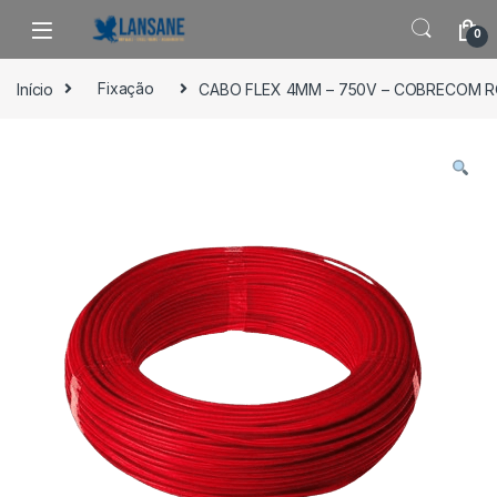
Saltar para navegação
Pular para o conteúdo
0
Início
Fixação
CABO FLEX 4MM – 750V – COBRECOM 