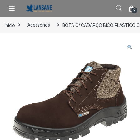
Saltar para navegação
Pular para o conteúdo
0
Início
Acessórios
BOTA C/ CADARÇO BICO PLASTICO 