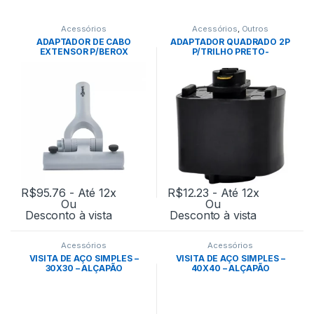
Acessórios
Acessórios
,
Outros
ADAPTADOR DE CABO
ADAPTADOR QUADRADO 2P
EXTENSOR P/BEROX
P/TRILHO PRETO-
ROBUSTO ENGATE
NORDECOR
ROSCADO- EXPERT
R$
95.76
- Até 12x
R$
12.23
- Até 12x
Ou
Ou
Desconto à vista
Desconto à vista
Acessórios
Acessórios
VISITA DE AÇO SIMPLES –
VISITA DE AÇO SIMPLES –
30X30 – ALÇAPÃO
40X40 – ALÇAPÃO