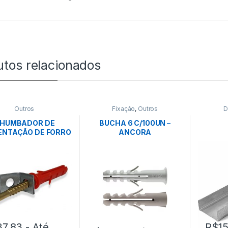
utos relacionados
Outros
Fixação
,
Outros
D
HUMBADOR DE
BUCHA 6 C/100UN –
ENTAÇÃO DE FORRO
ANCORA
– WELIFIX
37.83
- Até
R$
1