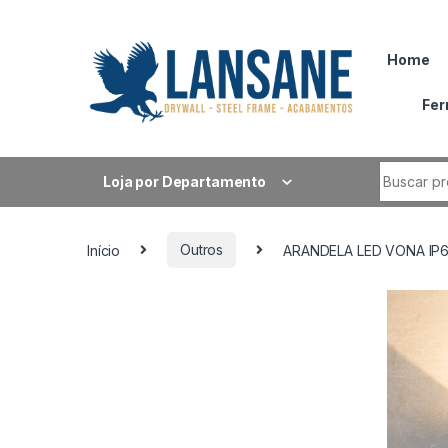
Saltar para navegação
Pular para o conteúdo
Home
Fer
Procurar 
Loja por Departamento
Início
Outros
ARANDELA LED VONA IP