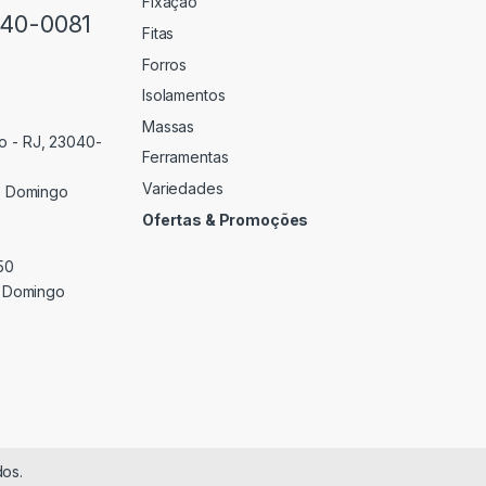
Fixação
640-0081
Fitas
Forros
Isolamentos
Massas
o - RJ, 23040-
Ferramentas
Variedades
 Domingo
Ofertas & Promoções
50
 Domingo
dos.