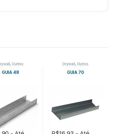
rywall
,
Outros
Drywall
,
Outros
GUIA 48
GUIA 70
5.90
- Até
R$
16.93
- Até