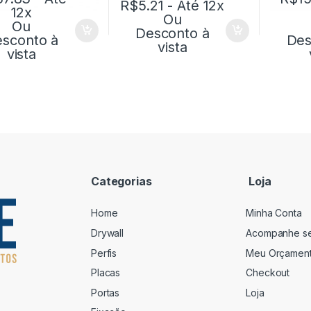
R$
5.21
- Até 12x
12x
Ou
Ou
Desconto à
sconto à
Des
vista
vista
Categorias
Loja
Home
Minha Conta
Drywall
Acompanhe s
Perfis
Meu Orçamen
Placas
Checkout
Portas
Loja