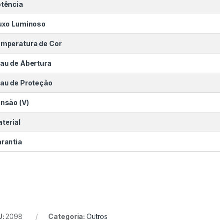
tência
uxo Luminoso
mperatura de Cor
au de Abertura
au de Proteção
nsão (V)
terial
rantia
U:
2098
Categoria:
Outros