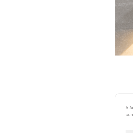
A A
con