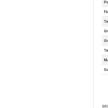
Po
Fl
Te
Gr
Gr
Te
Ma
Ga
SK