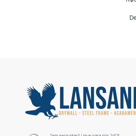
De
Tem perguntas? Ligue para nós 24/7!