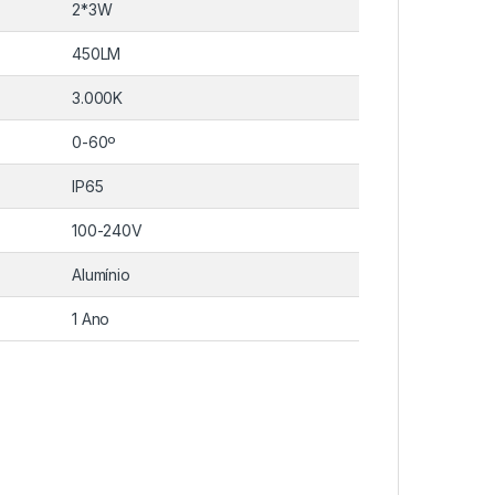
2*3W
450LM
3.000K
0-60º
IP65
100-240V
Alumínio
1 Ano