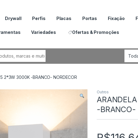
Drywall
Perfis
Placas
Portas
Fixação
F
ramentas
Variedades
Ofertas & Promoções
por:
65 2*3W 3000K -BRANCO- NORDECOR
Outros
ARANDELA 
-BRANCO-
R$
116.6