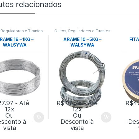
utos relacionados
,
Reguladores e Tirantes
Outros
,
Reguladores e Tirantes
RAME 18 – 1KG –
ARAME 10 – 5KG –
FIT
WALSYWA
WALSYWA
27.97
- Até
R$
118.75
- Até
R$
4
12x
12x
Ou
Ou
sconto à
Desconto à
Des
vista
vista