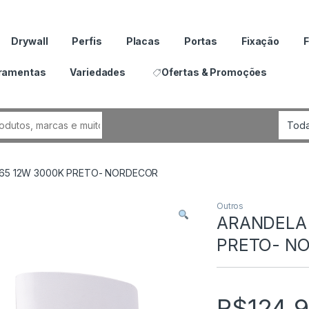
Drywall
Perfis
Placas
Portas
Fixação
F
ramentas
Variedades
Ofertas & Promoções
por:
P65 12W 3000K PRETO- NORDECOR
Outros
ARANDELA 
PRETO- N
R$
124.