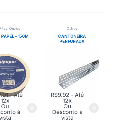
Fitas
,
Outros
Outros
A PAPEL – 150M
CANTONEIRA
PERFURADA
7.91
- Até
R$
9.92
- Até
12x
12x
Ou
Ou
conto à
Desconto à
vista
vista