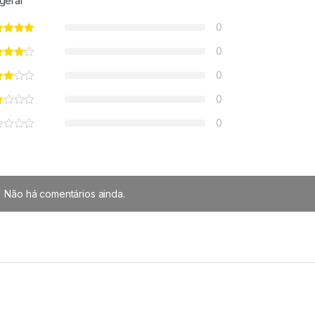
geral
0
0
0
0
0
Não há comentários ainda.