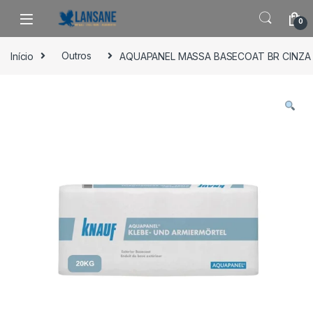
Saltar para navegação
Pular para o conteúdo
0
Início
Outros
AQUAPANEL MASSA BASECOAT BR CINZA