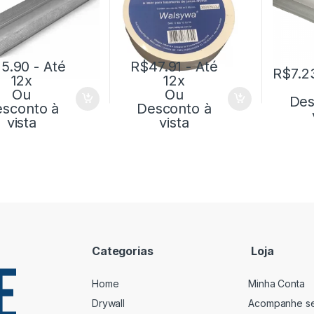
15.90
- Até
R$
47.91
- Até
R$
7.2
12x
12x
Ou
Ou
Des
sconto à
Desconto à
vista
vista
Categorias
Loja
Home
Minha Conta
Drywall
Acompanhe s