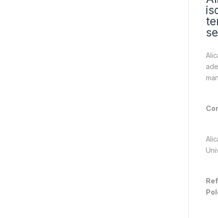
is
te
se
Ali
ade
man
Com
Ali
Uni
Ref
Pol