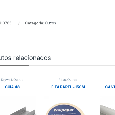
U:
3765
Categoria:
Outros
utos relacionados
Drywall
,
Outros
Fitas
,
Outros
GUIA 48
FITA PAPEL – 150M
CANT