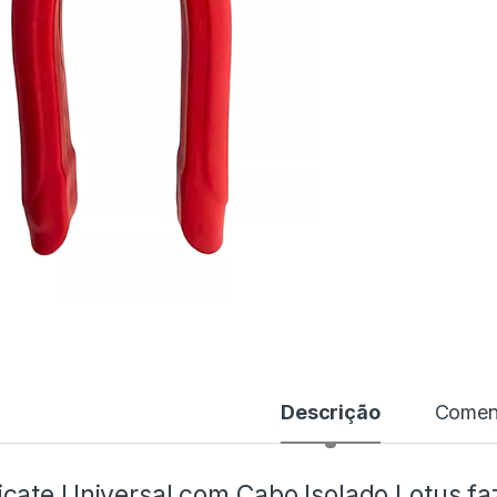
Descrição
Coment
icate Universal com Cabo Isolado Lotus fa