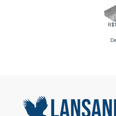
R$
De