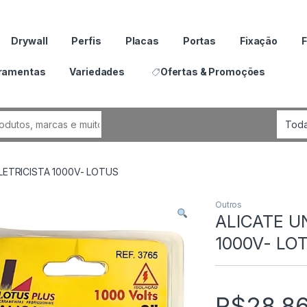
Drywall
Perfis
Placas
Portas
Fixação
F
ramentas
Variedades
Ofertas & Promoções
por:
ELETRICISTA 1000V- LOTUS
Outros
ALICATE U
1000V- LO
R$
28.8