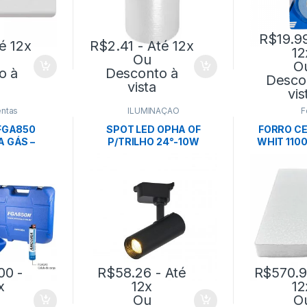
R$
19.9
é 12x
R$
2.41
- Até 12x
12
Ou
O
o à
Desconto à
Desco
vista
vis
ntas
ILUMINAÇÃO
F
FGA850
SPOT LED OPHA OF
FORRO CE
A GÁS –
P/TRILHO 24°-10W
WHIT 110
ORA
4000K-PRETO-
0,622X1,24
NORDECOR
EC
00
-
R$
58.26
- Até
R$
570.
x
12x
12
Ou
O