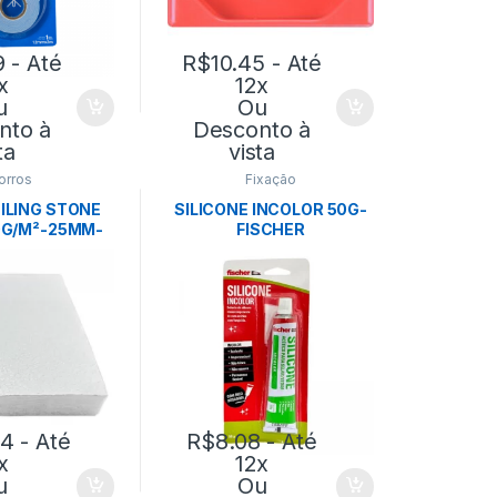
9
- Até
R$
10.45
- Até
x
12x
u
Ou
nto à
Desconto à
ta
vista
orros
Fixação
ILING STONE
SILICONE INCOLOR 50G-
0G/M²-25MM-
FISCHER
4M CX: 14PÇ –
OFIBER
94
- Até
R$
8.08
- Até
x
12x
u
Ou