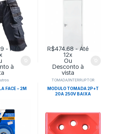
99
- Até
R$
474.68
- Até
x
12x
u
Ou
nto à
Desconto à
ta
vista
utros
TOMADA/INTERRUPTOR
LA FACE – 2M
MODULO TOMADA 2P+T
20A 250V BAIXA
VERMELHA