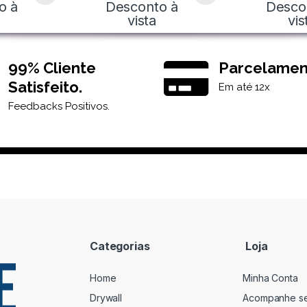
o à
Desconto à
Desco
vista
vis
99% Cliente
Parcelamen
Satisfeito.
Em até 12x
Feedbacks Positivos.
Categorias
Loja
Home
Minha Conta
Drywall
Acompanhe s