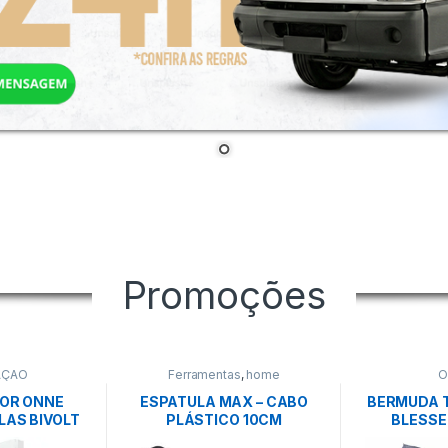
Promoções
AÇÃO
Ferramentas
,
home
O
OR ONNE
ESPATULA MAX – CABO
BERMUDA 
LAS BIVOLT
PLÁSTICO 10CM
BLESS
NCO –