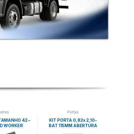
utros
Portas
TAMANHO 42 –
KIT PORTA 0,82x 2,10-
ED WORKER
BAT 115MM ABERTURA
DIREITA M90(GERMANO)