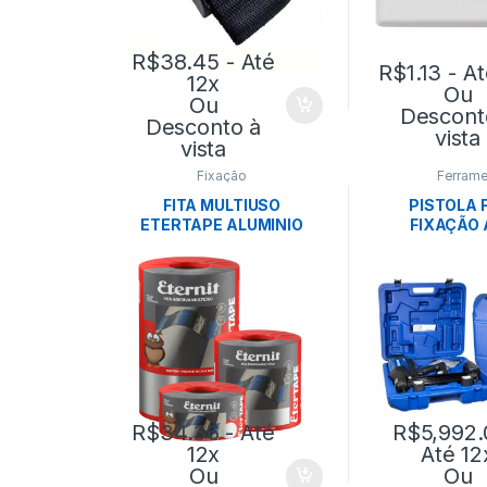
R$
38.45
- Até
R$
1.13
- At
12x
Ou
Ou
Descont
Desconto à
vista
vista
Fixação
Ferrame
FITA MULTIUSO
PISTOLA 
ETERTAPE ALUMINIO
FIXAÇÃO 
10CM X 10M- MANTA
ANC
ETERNIT
R$
34.36
- Até
R$
5,992.
12x
Até 12
Ou
Ou