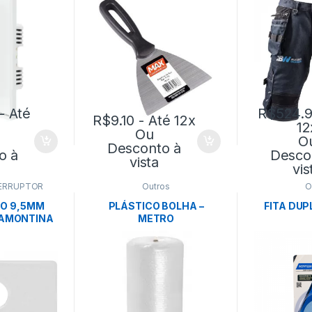
NTINA
- Até
R$
524.
R$
9.10
- Até 12x
12
Ou
O
Desconto à
o à
Desco
vista
vis
ERRUPTOR
Outros
O
O 9,5MM
PLÁSTICO BOLHA –
FITA DUP
AMONTINA
METRO