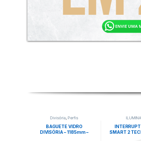
Divisória
,
Perfis
ILUMIN
BAGUETE VIDRO
INTERRUPT
DIVISÓRIA – 1185mm –
SMART 2 TEC
PRETO FOSCO – EUCATEX
10A BRA