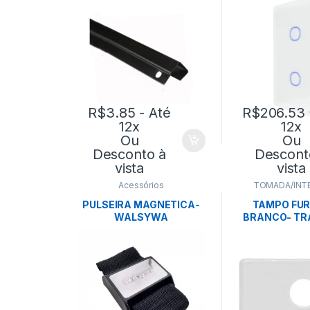
TRAMO
R$
3.85
- Até
R$
206.53
12x
12x
Ou
Ou
Desconto à
Descont
vista
vista
Acessórios
TOMADA/INT
PULSEIRA MAGNETICA-
TAMPO FUR
WALSYWA
BRANCO- TR