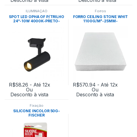
ILUMINAÇÃO
Forros
SPOT LED OPHA OF P/TRILHO
FORRO CEILING STONE WHIT
24°-10W 4000K-PRETO-
1100G/M²-25MM-
NORDECOR
0,622X1,244M CX: 14PÇ –
ECOFIBER
R$
58.26
- Até 12x
R$
570.94
- Até 12x
Ou
Ou
Desconto à vista
Desconto à vista
Fixação
SILICONE INCOLOR 50G-
FISCHER