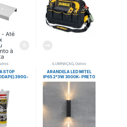
9
- Até
x
u
nto à
ta
utros
ILUMINAÇÃO
,
Outros
A STOP
ARANDELA LED MITEL
ODAPE) 390G-
IP65 2*3W 3000K- PRETO
SCHER
– NORDECOR