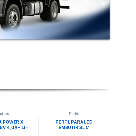
utros
Perfis
A POWER X
PERFIL PARA LED
V 4,0AH LI –
EMBUTIR SLIM
NHELL
30X10X2000MM- NQ