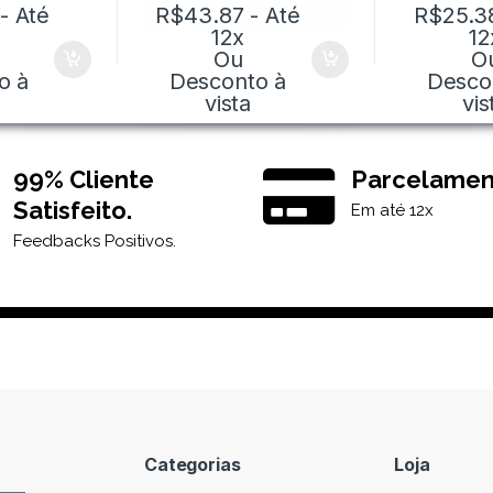
- Até
R$
43.87
- Até
R$
25.3
12x
12
Ou
O
o à
Desconto à
Desco
vista
vis
99% Cliente
Parcelamen
Satisfeito.
Em até 12x
Feedbacks Positivos.
Categorias
Loja