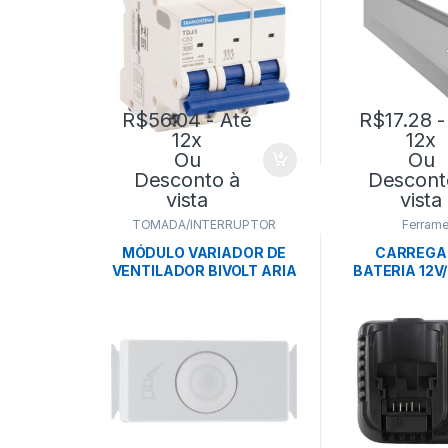
R$
56.04
- Até
R$
17.28
-
12x
12x
Ou
Ou
Desconto à
Descont
vista
vista
TOMADA/INTERRUPTOR
Ferrame
MÓDULO VARIADOR DE
CARREGA
VENTILADOR BIVOLT ARIA
BATERIA 12V/
BRANCO – TRAMONTINA
4AH BIVOLT