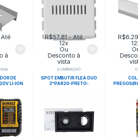
 Até
R$
57.81
- Até
R$
6.2
12x
12
Ou
O
o à
Desconto à
Desco
vista
vis
ntas
ILUMINAÇÃO
O
DOR DE
SPOT EMBUTIR FLEA DUO
COL
20V LI-ION
2*PAR20-PRETO-
PREGOS(R
- DEWALT
NORDECOR
FI