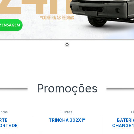
Promoções
ntas
Tintas
O
RTE
TRINCHA 302X1“
BATERI
ORTE DE
CHANGE 18
WALSYWA
EI