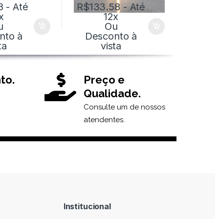
8
- Até
R$
133.58
- Até
x
12x
u
Ou
nto à
Desconto à
ta
vista
to.
Preço e
Qualidade.
Consulte um de nossos
atendentes.
Institucional