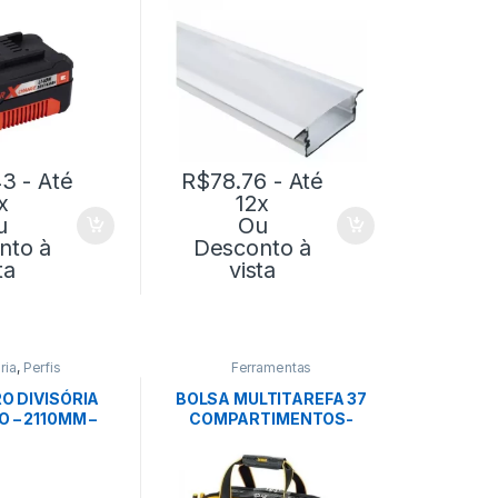
PERFIL
43
- Até
R$
78.76
- Até
x
12x
u
Ou
nto à
Desconto à
ta
vista
ria
,
Perfis
Ferramentas
O DIVISÓRIA
BOLSA MULTITAREFA 37
 – 2110MM –
COMPARTIMENTOS-
 – EUCATEX
DEWALT