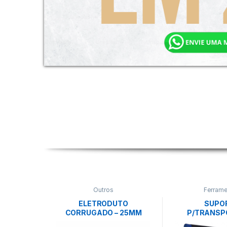
Outros
Ferrame
ELETRODUTO
SUPO
CORRUGADO – 25MM
P/TRANSP
(CONDUITE) 3/4″ 50M-
PLACAS- 