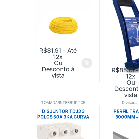
TRAMONTINA
R$
81.91
- Até
12x
Ou
Desconto à
R$
85.16
-
vista
12x
Ou
Descont
vista
TOMADA/INTERRUPTOR
Divisória
DISJUNTOR TDJ3 3
PERFIL TR
POLOS 50A 3KA CURVA
3000MM – 
C-TRAMONTINA
EUCA