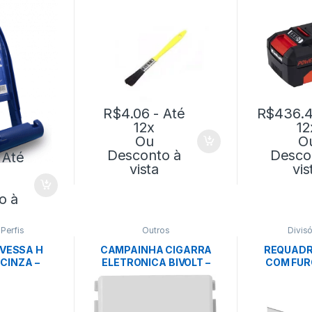
R$
4.06
- Até
R$
436.
12x
12
Ou
O
Desconto à
Desco
 Até
vista
vis
o à
,
Perfis
Outros
Divisó
AVESSA H
CAMPAINHA CIGARRA
REQUADR
CINZA –
ELETRONICA BIVOLT –
COM FURO
TEX
TRAMONTINA
BRANCO